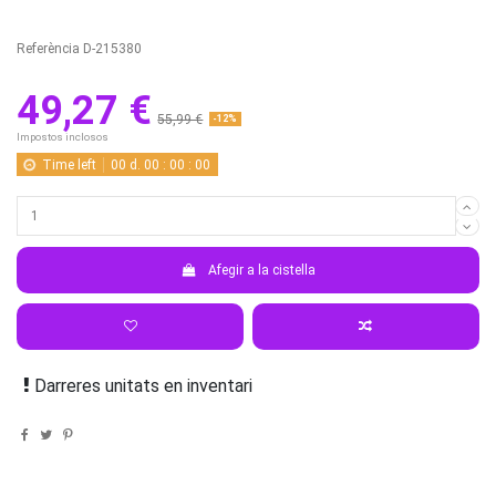
Referència
D-215380
49,27 €
55,99 €
-12%
Impostos inclosos
Time left
00
d.
00
:
00
:
00
Afegir a la cistella
Darreres unitats en inventari