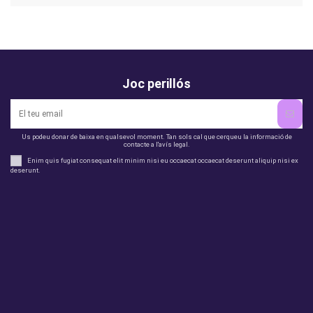
Joc perillós
Us podeu donar de baixa en qualsevol moment. Tan sols cal que cerqueu la informació de
contacte a l'avís legal.
Enim quis fugiat consequat elit minim nisi eu occaecat occaecat deserunt aliquip nisi ex
deserunt.
legal
perfil
Productes
Otros