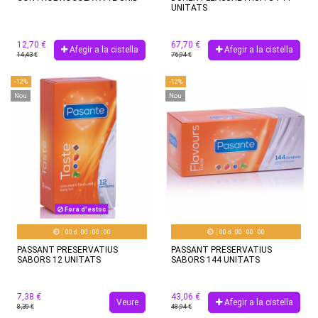
UNITATS
12,70 €
67,70 €
Afegir a la cistella
Afegir a la cistella
14,43 €
76,94 €
-12%
-12%
Nou
Nou
Fora d'estoc
00
d.
00
:
00
:
00
00
d.
00
:
00
:
00
PASSANT PRESERVATIUS
PASSANT PRESERVATIUS
SABORS 12 UNITATS
SABORS 144 UNITATS
7,38 €
43,06 €
Veure
Afegir a la cistella
8,39 €
48,94 €