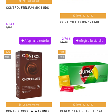
00
d.
00
:
00
:
00
CONTROL FEEL FUN MIX 6 UDS
00
d.
00
:
00
:
00
CONTROL FUSSION 12 UNID
6,34 €
7,21 €
12,70 €
Afegir a la cistella
Afegir a la cistella
14,43 €
-12%
-12%
Nou
Nou
00
d.
00
:
00
:
00
00
d.
00
:
00
:
00
CONTROL XOCOLATA 12 UNID
DUREX PLEASURE FRUITS 144