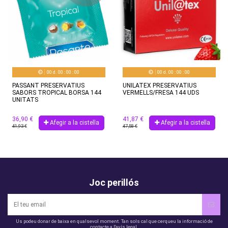
00
d.
00
:
00
:
00
00
d.
00
:
00
:
00
PASSANT PRESERVATIUS
UNILATEX PRESERVATIUS
SABORS TROPICAL BORSA 144
VERMELLS/FRESA 144 UDS
UNITATS
36,90 €
41,87 €
Afegir a la cistella
Afegir a la cistella
41,93 €
47,58 €
Joc perillós
Us podeu donar de baixa en qualsevol moment. Tan sols cal que cerqueu la informació de
contacte a l'avís legal.