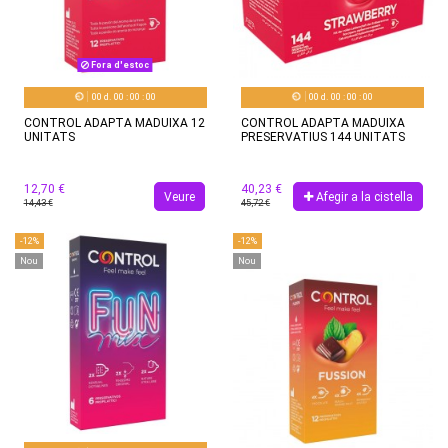
Fora d'estoc
00
d.
00
:
00
:
00
00
d.
00
:
00
:
00
CONTROL ADAPTA MADUIXA 12
CONTROL ADAPTA MADUIXA
UNITATS
PRESERVATIUS 144 UNITATS
12,70 €
40,23 €
Veure
Afegir a la cistella
14,43 €
45,72 €
-12%
-12%
Nou
Nou