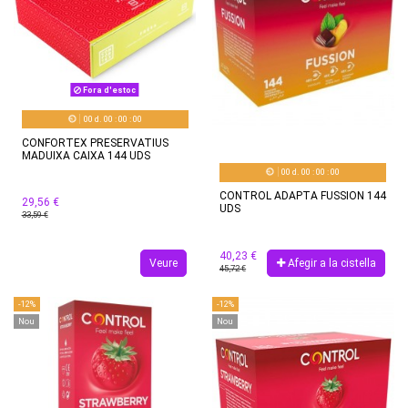
Fora d'estoc
00
d.
00
:
00
:
00
CONFORTEX PRESERVATIUS
MADUIXA CAIXA 144 UDS
00
d.
00
:
00
:
00
CONTROL ADAPTA FUSSION 144
29,56 €
UDS
33,59 €
40,23 €
Veure
Afegir a la cistella
45,72 €
-12%
-12%
Nou
Nou