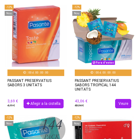
-12%
-12%
Nou
Nou
Fora d'estoc
00
d.
00
:
00
:
00
00
d.
00
:
00
:
00
PASSANT PRESERVATIUS
PASSANT PRESERVATIUS
SABORS 3 UNITATS
SABORS TROPICAL 144
UNITATS
3,69 €
43,06 €
Afegir a la cistella
Veure
4,19 €
48,94 €
-12%
-12%
Nou
Nou