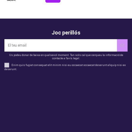
Joc perillós
Us podeu donar de baixa en qualsevol moment. Tan sols cal que cerqueu la informació de
contacte a l'avís legal.
Enim quis fugiat consequat elit minim nisi eu occaecat occaecat deserunt aliquip nisi ex
deserunt.
legal
perfil
Productes
Otros