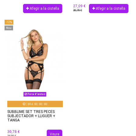
27,09 €
Afegir a la cistella
Afegir a la cistella
30,78 €
-12%
Nou
Fora d'estoc
00
d.
00
:
00
:
00
SUBBLIME SET TRES PECES
SUBJECTADOR + LLIGUER +
TANGA
30,78 €
Veure
34,98 €