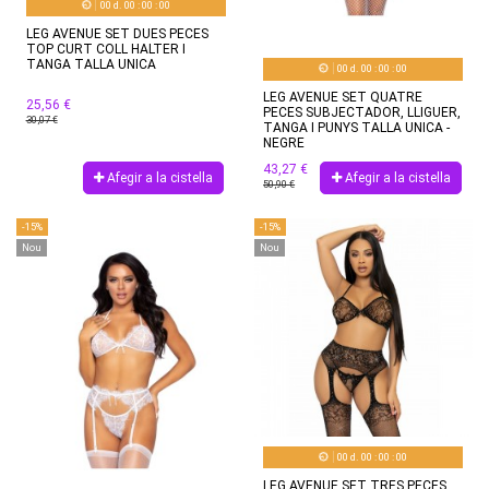
00
d.
00
:
00
:
00
LEG AVENUE SET DUES PECES
TOP CURT COLL HALTER I
TANGA TALLA UNICA
00
d.
00
:
00
:
00
LEG AVENUE SET QUATRE
25,56 €
PECES SUBJECTADOR, LLIGUER,
30,07 €
TANGA I PUNYS TALLA UNICA -
NEGRE
43,27 €
Afegir a la cistella
Afegir a la cistella
50,90 €
-15%
-15%
Nou
Nou
00
d.
00
:
00
:
00
LEG AVENUE SET TRES PECES