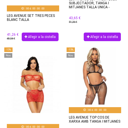
SUBJECTADOR, TANGA I
MITJANES TALLA UNICA -
00
d.
00
:
00
:
00
LEG AVENUE SET TRES PECES
43,65 €
BLANC TALLA
51,36 €
41,26 €
Afegir a la cistella
Afegir a la cistella
48,54 €
-15%
-15%
Nou
Nou
00
d.
00
:
00
:
00
LEG AVENUE TOP COS DE
XARXA AMB TANGA I MITJANES
00
d.
00
:
00
:
00