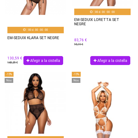
00
d.
00
:
00
:
00
EM-SEDUIX LORETTA SET
NEGRE
00
d.
00
:
00
:
00
EM-SEDUIX KLARA SET NEGRE
83,76 €
95,19 €
130,59 €
Afegir a la cistella
Afegir a la cistella
148,39 €
-15%
-15%
Nou
Nou