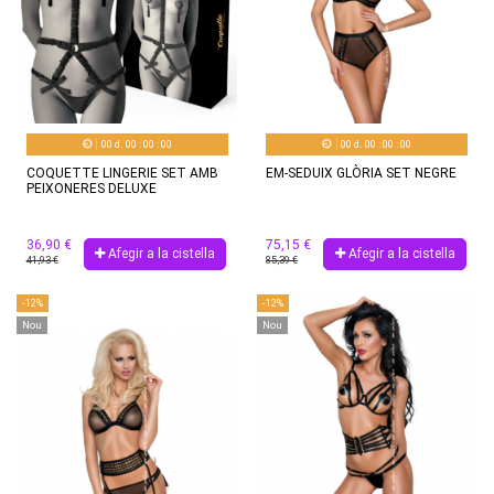
00
d.
00
:
00
:
00
00
d.
00
:
00
:
00
COQUETTE LINGERIE SET AMB
EM-SEDUIX GLÒRIA SET NEGRE
PEIXONERES DELUXE
36,90 €
75,15 €
Afegir a la cistella
Afegir a la cistella
41,93 €
85,39 €
-12%
-12%
Nou
Nou