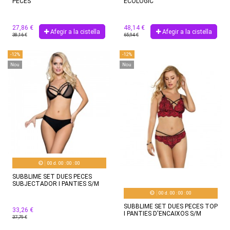
PECES
ECOLOGIC
27,86 €
48,14 €
Afegir a la cistella
Afegir a la cistella
38,16 €
65,94 €
-12%
-12%
Nou
Nou
00
d.
00
:
00
:
00
SUBBLIME SET DUES PECES
SUBJECTADOR I PANTIES S/M
00
d.
00
:
00
:
00
SUBBLIME SET DUES PECES TOP
33,26 €
I PANTIES D'ENCAIXOS S/M
37,79 €