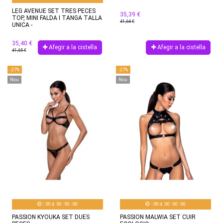
LEG AVENUE SET TRES PECES
35,39 €
TOP, MINI FALDA I TANGA TALLA
41,64 €
UNICA -
35,40 €
Afegir a la cistella
Afegir a la cistella
41,65 €
-27%
-27%
Nou
Nou
00
d.
00
:
00
:
00
00
d.
00
:
00
:
00
PASSION KYOUKA SET DUES
PASSION MALWIA SET CUIR