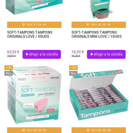
00
d.
00
:
00
:
00
00
d.
00
:
00
:
00
SOFT-TAMPONS TAMPONS
SOFT-TAMPONS TAMPONS
ORIGINALS LOVE / 50UDS
ORIGINALS MINI LOVE / 10UDS
63,53 €
16,93 €
Afegir a la cistella
Afegir a la cistella
72,19 €
19,23 €
-12%
-12%
Nou
Nou
00
d.
00
:
00
:
00
00
d.
00
:
00
:
00