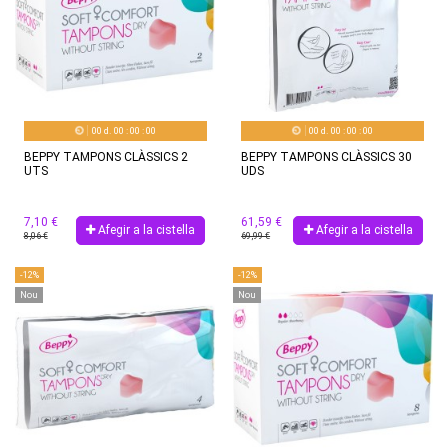
00
d.
00
:
00
:
00
00
d.
00
:
00
:
00
BEPPY TAMPONS CLÀSSICS 2
BEPPY TAMPONS CLÀSSICS 30
UTS
UDS
7,10 €
61,59 €
Afegir a la cistella
Afegir a la cistella
8,06 €
69,99 €
-12%
-12%
Nou
Nou