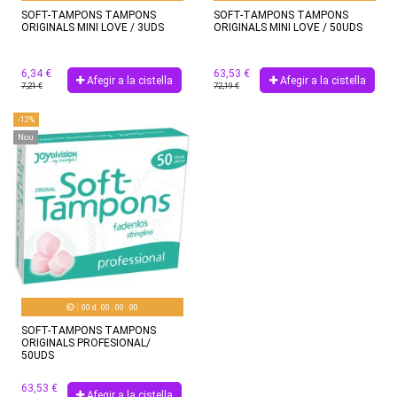
SOFT-TAMPONS TAMPONS
SOFT-TAMPONS TAMPONS
ORIGINALS MINI LOVE / 3UDS
ORIGINALS MINI LOVE / 50UDS
6,34 €
63,53 €
Afegir a la cistella
Afegir a la cistella
7,21 €
72,19 €
-12%
Nou
00
d.
00
:
00
:
00
SOFT-TAMPONS TAMPONS
ORIGINALS PROFESIONAL/
50UDS
63,53 €
Afegir a la cistella