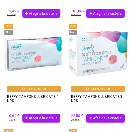
13,43 €
101,86 €
Afegir a la cistella
Afegir a la cistella
15,26 €
115,75 €
-12%
-12%
Nou
Nou
00
d.
00
:
00
:
00
00
d.
00
:
00
:
00
BEPPY TAMPONS LUBRICATS 4
BEPPY TAMPONS LUBRICATS 8
UDS
UDS
10,64 €
22,50 €
Afegir a la cistella
Afegir a la cistella
12,10 €
25,56 €
-12%
-12%