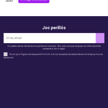
72,19 €
Joc perillós
Us podeu donar de baixa en qualsevol moment. Tan sols cal que cerqueu la informació de
contacte a l'avís legal.
Enim quis fugiat consequat elit minim nisi eu occaecat occaecat deserunt aliquip nisi ex
deserunt.
legal
perfil
Productes
Otros