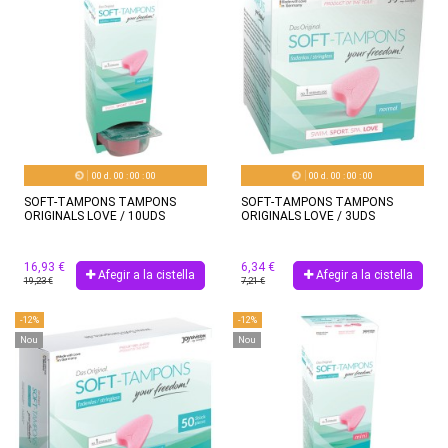
00
d.
00
:
00
:
00
00
d.
00
:
00
:
00
SOFT-TAMPONS TAMPONS
SOFT-TAMPONS TAMPONS
ORIGINALS LOVE / 10UDS
ORIGINALS LOVE / 3UDS
16,93 €
6,34 €
Afegir a la cistella
Afegir a la cistella
19,23 €
7,21 €
-12%
-12%
Nou
Nou