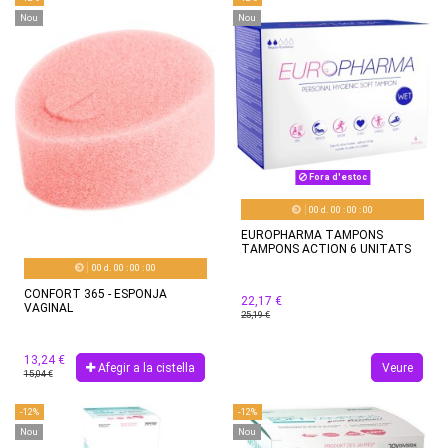
Nou
Nou
Fora d'estoc
00
d.
00
:
00
:
00
EUROPHARMA TAMPONS
TAMPONS ACTION 6 UNITATS
00
d.
00
:
00
:
00
CONFORT 365 - ESPONJA
22,17 €
VAGINAL
25,19 €
13,24 €
Afegir a la cistella
Veure
15,04 €
-12%
-12%
Nou
Nou