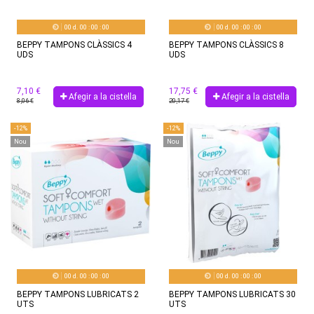
00
d.
00
:
00
:
00
00
d.
00
:
00
:
00
BEPPY TAMPONS CLÀSSICS 4
BEPPY TAMPONS CLÀSSICS 8
UDS
UDS
7,10 €
17,75 €
Afegir a la cistella
Afegir a la cistella
8,06 €
20,17 €
-12%
-12%
Nou
Nou
00
d.
00
:
00
:
00
00
d.
00
:
00
:
00
BEPPY TAMPONS LUBRICATS 2
BEPPY TAMPONS LUBRICATS 30
UTS
UTS