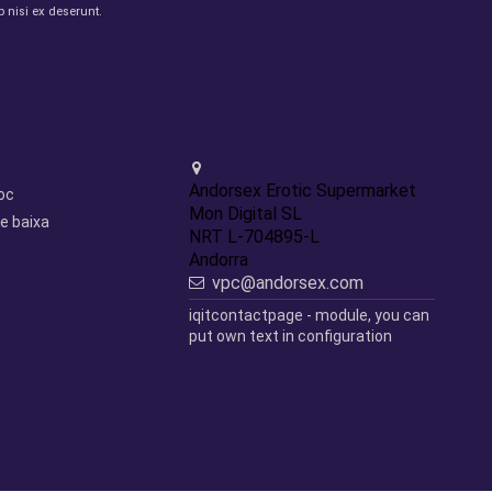
 nisi ex deserunt.
Contact us
Andorsex Erotic Supermarket
loc
Mon Digital SL
e baixa
NRT L-704895-L
Andorra
vpc@andorsex.com
iqitcontactpage - module, you can
put own text in configuration