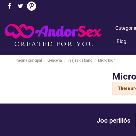
Categori
Blog
Pàgina principal
Llenceria
Trajes de baño
Micro bikini
Micro
There ar
Joc perillós