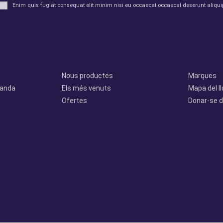
Enim quis fugiat consequat elit minim nisi eu occaecat occaecat deserunt aliquip
Productes
Otros
Nous productes
Marques
manda
Els més venuts
Mapa del l
Ofertes
Donar-se d