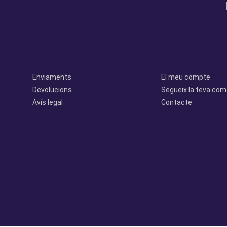
legal
perfil
Enviaments
El meu compte
Devolucions
Segueix la teva co
Avís legal
Contacte