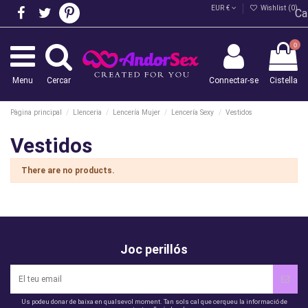
EUR €
Wishlist (
0
)
Ca
0
Menu
Cercar
Connectar-se
Cistella
Pàgina principal
Llenceria
Lencería Mujer
Lencería Sexy
Vestidos
Vestidos
There are no products.
Joc perillós
Us podeu donar de baixa en qualsevol moment. Tan sols cal que cerqueu la informació de