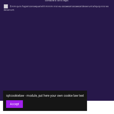
contacte a l'avís legal.
Enim quis fugiat consequat elit minim nisi eu occaecat occaecat deserunt aliquip nisi ex
deserunt.
legal
perfil
Productes
Otros
Contact us
iqitcookielaw - module, put here your own cookie law text
Accept