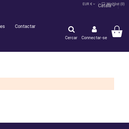
EUR €
Wishlist (
0
)
Català
es
Contactar
Cercar
Connectar-se