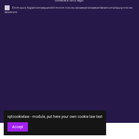
contacte a l'avís legal.
Enim quis fugiat consequat elit minim nisi eu occaecat occaecat deserunt aliquip nisi ex
deserunt.
legal
perfil
Productes
Otros
Contact us
iqitcookielaw - module, put here your own cookie law text
Accept