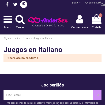
EUR €
Wishlist (
0
)
Ca
0
Menu
Cercar
Connectar-se
Cistella
Pàgina principal
Jocs
Juegos en Italiano
Juegos en Italiano
There are no products.
Joc perillós
Us podeu donar de baixa en qualsevol moment. Tan sols cal que cerqueu la informació de