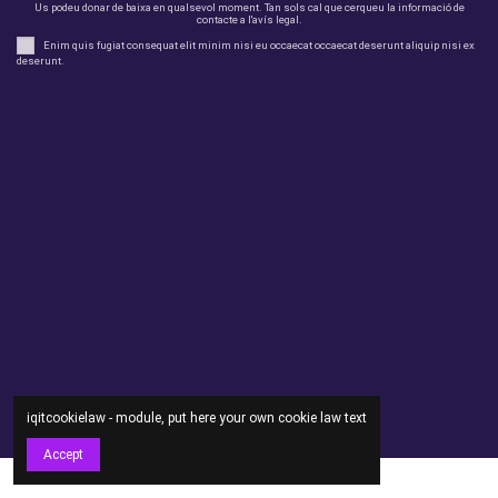
Us podeu donar de baixa en qualsevol moment. Tan sols cal que cerqueu la informació de
contacte a l'avís legal.
Enim quis fugiat consequat elit minim nisi eu occaecat occaecat deserunt aliquip nisi ex
deserunt.
legal
perfil
Productes
Otros
Contact us
iqitcookielaw - module, put here your own cookie law text
Accept