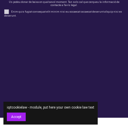
Us podeu donar de baixa en qualsevol moment. Tan sols cal que cerqueu la informació de
contacte a l'avís legal.
Enim quis fugiat consequat elit minim nisi eu occaecat occaecat deserunt aliquip nisi ex
deserunt.
legal
perfil
Productes
Otros
Contact us
iqitcookielaw - module, put here your own cookie law text
Accept