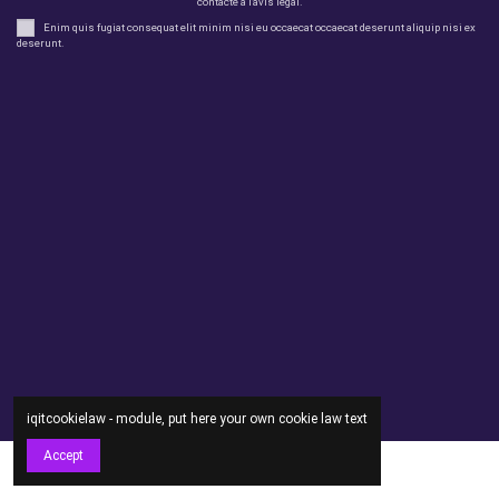
contacte a l'avís legal.
Enim quis fugiat consequat elit minim nisi eu occaecat occaecat deserunt aliquip nisi ex
deserunt.
legal
perfil
Productes
Otros
Contact us
iqitcookielaw - module, put here your own cookie law text
Accept