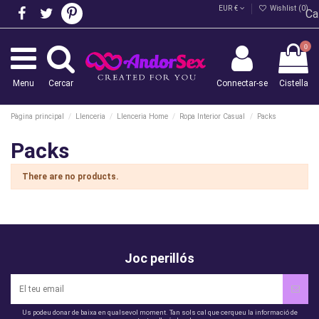
EUR €
Wishlist (
0
)
Ca
0
Menu
Cercar
Connectar-se
Cistella
Pàgina principal
Llenceria
Llenceria Home
Ropa Interior Casual
Packs
Packs
There are no products.
Joc perillós
Us podeu donar de baixa en qualsevol moment. Tan sols cal que cerqueu la informació de