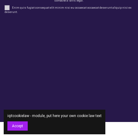
contacte a l'avís legal.
Enim quis fugiat consequat elit minim nisi eu occaecat occaecat deserunt aliquip nisi ex
deserunt.
legal
perfil
Productes
Otros
Contact us
iqitcookielaw - module, put here your own cookie law text
Accept