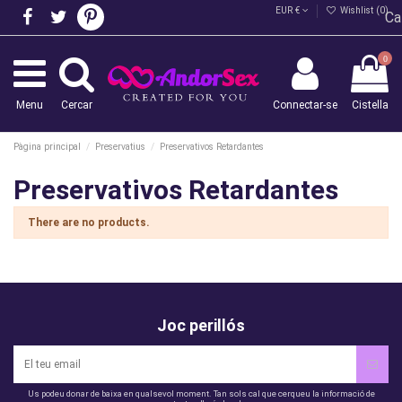
EUR €
Wishlist (
0
)
Ca
0
Menu
Cercar
Connectar-se
Cistella
Pàgina principal
Preservatius
Preservativos Retardantes
Preservativos Retardantes
There are no products.
Joc perillós
Us podeu donar de baixa en qualsevol moment. Tan sols cal que cerqueu la informació de