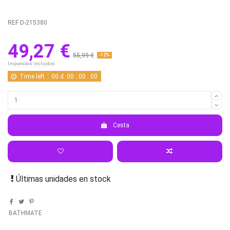
REF
D-215380
49,27 €
55,99 €
-12%
Impuestos incluidos
Time left
00
d.
00
:
00
:
00
Cesta
Últimas unidades en stock
BATHMATE