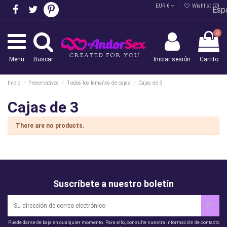
EUR €
Wishlist (
0
)
Esp
0
Menu
Buscar
Iniciar sesión
Carrito
Inicio
Preservativos
Todos los tamaños de cajas
Cajas de 3
Cajas de 3
There are no products.
Suscríbete a nuestro boletín
Puede darse de baja en cualquier momento. Para ello, consulte nuestra información de contacto