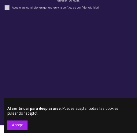
en el aviso legal.
Acepto las condiciones generales y la política de confidencialidad
Legal
perfil
Productos
Otros
Contact us
Al continuar para desplazarse,
Puedes aceptar todas las cookies
Andorsex Copyright 2021 - Todos los derechos reservados
pulsando “acepto”.
Accept