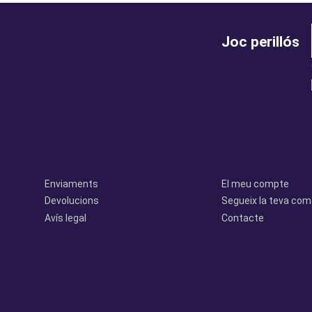
Joc perillós
legal
perfil
Enviaments
El meu compte
Devolucions
Segueix la teva co
Avís legal
Contacte