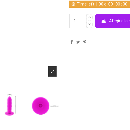
Time left
00
d.
00
:
00
:
00
Afegir a la 