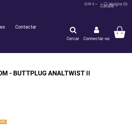
EUR €
Wishlist (
0
)
Català
es
Contactar
Cercar
Connectar-se
M - BUTTPLUG ANALTWIST II
12%