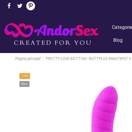
Categori
Blog
Pàgina principal
PRETTY LOVE BOTTOM - BUTTPLUG ANALTWIST II
-12%
Nou