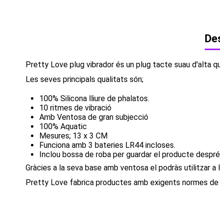
Des
Pretty Love plug vibrador és un plug tacte suau d'alta qu
Les seves principals qualitats són;
100% Silicona lliure de phalatos.
10 ritmes de vibració
Amb Ventosa de gran subjecció
100% Aquatic
Mesures; 13 x 3 CM
Funciona amb 3 bateries LR44 incloses.
Inclou bossa de roba per guardar el producte despré
Gràcies a la seva base amb ventosa el podràs utilitzar a l
Pretty Love fabrica productes amb exigents normes de qu