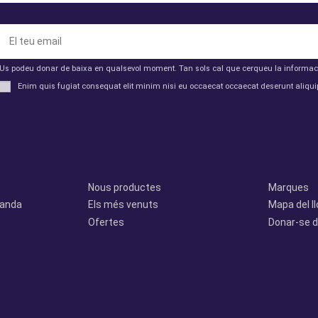
Us podeu donar de baixa en qualsevol moment. Tan sols cal que cerqueu la informació 
Enim quis fugiat consequat elit minim nisi eu occaecat occaecat deserunt aliquip
Productes
Otros
Nous productes
Marques
manda
Els més venuts
Mapa del l
Ofertes
Donar-se d