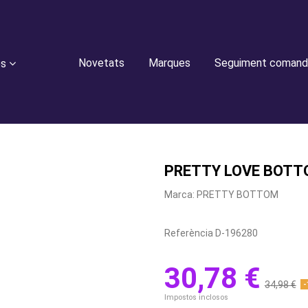
Novetats
Marques
Seguiment comand
es
PRETTY LOVE BOTTO
Marca:
PRETTY BOTTOM
Referència
D-196280
30,78 €
34,98 €
-
Impostos inclosos