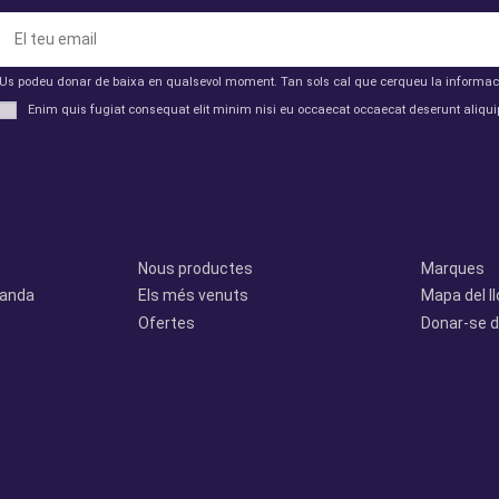
Us podeu donar de baixa en qualsevol moment. Tan sols cal que cerqueu la informació 
Enim quis fugiat consequat elit minim nisi eu occaecat occaecat deserunt aliquip
Productes
Otros
Nous productes
Marques
manda
Els més venuts
Mapa del l
Ofertes
Donar-se d