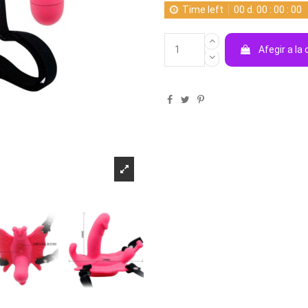
Time left
00
d.
00
:
00
:
00
Afegir a la 