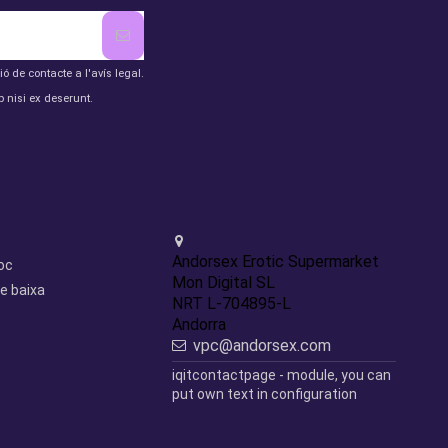
de contacte a l'avís legal.
 nisi ex deserunt.
Contact us
Andorsex Erotic Supermarket
loc
Mon Digital SL
e baixa
NRT L-704895-L
Andorra
vpc@andorsex.com
iqitcontactpage - module, you can
put own text in configuration