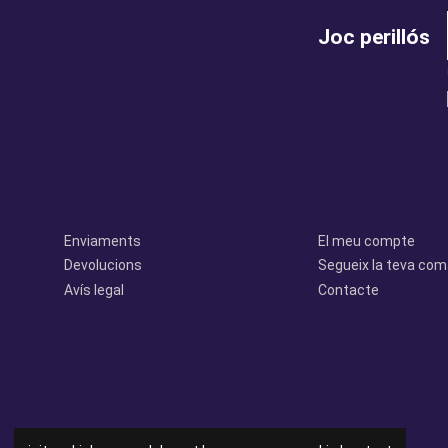
Joc perillós
legal
perfil
Enviaments
El meu compte
Devolucions
Segueix la teva co
Avís legal
Contacte