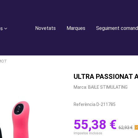
Novetats
Marques
Seguiment comand
es
EMOT
ULTRA PASSIONAT 
Marca:
BAILE STIMULATING
Referència
D-211785
55,38 €
62,93 €
-
Impostos inclosos