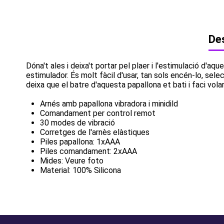
Des
Dóna't ales i deixa't portar pel plaer i l'estimulació d'aq
estimulador. És molt fàcil d'usar, tan sols encén-lo, se
deixa que el batre d'aquesta papallona et bati i faci vola
Arnés amb papallona vibradora i minidild
Comandament per control remot
30 modes de vibració
Corretges de l'arnès elàstiques
Piles papallona: 1xAAA
Piles comandament: 2xAAA
Mides: Veure foto
Material: 100% Silicona