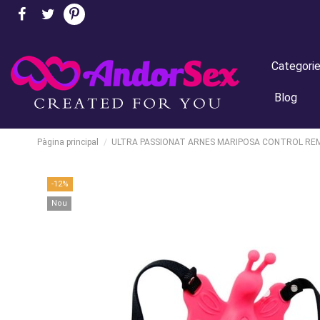
Categori
Blog
Pàgina principal
ULTRA PASSIONAT ARNES MARIPOSA CONTROL R
-12%
Nou