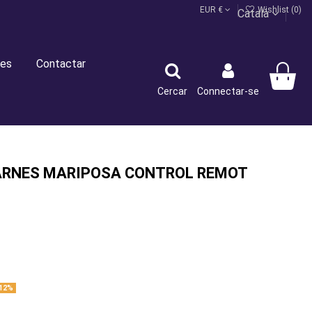
EUR €
Wishlist (
0
)
Català
es
Contactar
Cercar
Connectar-se
ARNES MARIPOSA CONTROL REMOT
12%