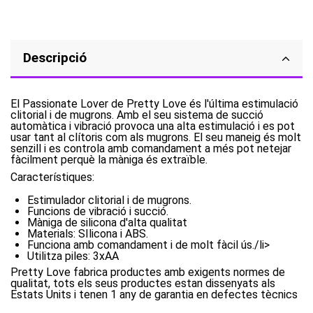
Descripció
El Passionate Lover de Pretty Love és l'última estimulació
clitorial i de mugrons. Amb el seu sistema de succió
automàtica i vibració provoca una alta estimulació i es pot
usar tant al clítoris com als mugrons. El seu maneig és molt
senzill i es controla amb comandament a més pot netejar
fàcilment perquè la màniga és extraïble.
Característiques:
Estimulador clitorial i de mugrons.
Funcions de vibració i succió.
Màniga de silicona d'alta qualitat
Materials: SIlicona i ABS.
Funciona amb comandament i de molt fàcil ús./li>
Utilitza piles: 3xAA
Pretty Love fabrica productes amb exigents normes de
qualitat, tots els seus productes estan dissenyats als
Estats Units i tenen 1 any de garantia en defectes tècnics