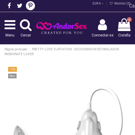
EUR €
Wishlist (
0
)
Ca
0
Menu
Cercar
Connectar-se
Cistella
Pàgina principal
PRETTY LOVE FLIRTATION - SUCCIONADOR ESTIMULADOR
PASSIONATE LOVER
-12%
Nou