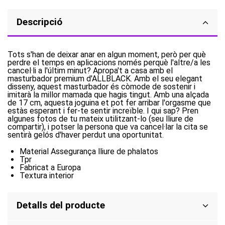
Descripció
Tots s'han de deixar anar en algun moment, però per què
perdre el temps en aplicacions només perquè l'altre/a les
cancel·li a l'últim minut? Apropa't a casa amb el
masturbador premium d'ALLBLACK. Amb el seu elegant
disseny, aquest masturbador és còmode de sostenir i
imitarà la millor mamada que hagis tingut. Amb una alçada
de 17 cm, aquesta joguina et pot fer arribar l'orgasme que
estàs esperant i fer-te sentir increïble. I qui sap? Pren
algunes fotos de tu mateix utilitzant-lo (seu lliure de
compartir), i potser la persona que va cancel·lar la cita se
sentirà gelós d'haver perdut una oportunitat.
Material Assegurança lliure de phalatos
Tpr
Fabricat a Europa
Textura interior
Detalls del producte