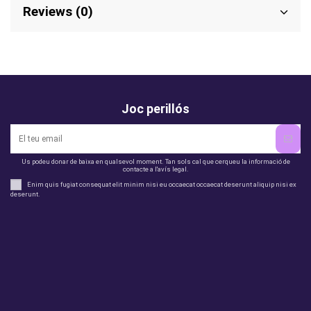
Reviews (0)
Joc perillós
Us podeu donar de baixa en qualsevol moment. Tan sols cal que cerqueu la informació de
contacte a l'avís legal.
Enim quis fugiat consequat elit minim nisi eu occaecat occaecat deserunt aliquip nisi ex
deserunt.
legal
perfil
Productes