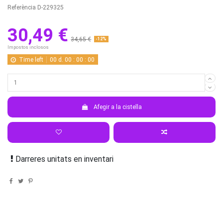
Referència
D-229325
30,49 €
34,65 €
-12%
Impostos inclosos
Time left
00
d.
00
:
00
:
00
Afegir a la cistella
Darreres unitats en inventari