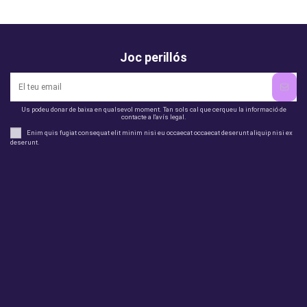
Joc perillós
Us podeu donar de baixa en qualsevol moment. Tan sols cal que cerqueu la informació de
contacte a l'avís legal.
Enim quis fugiat consequat elit minim nisi eu occaecat occaecat deserunt aliquip nisi ex
deserunt.
legal
perfil
Productes
Otros
Contact us