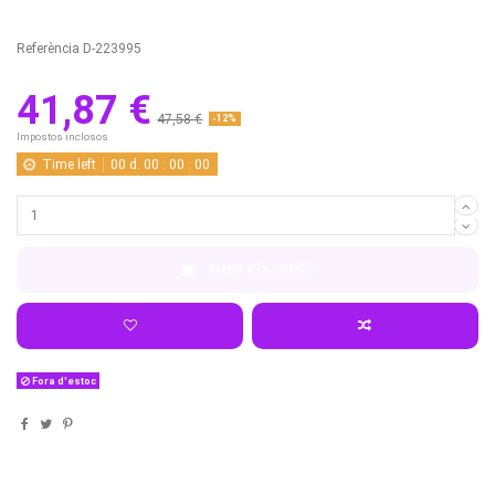
Referència
D-223995
41,87 €
47,58 €
-12%
Impostos inclosos
Time left
00
d.
00
:
00
:
00
Afegir a la cistella
Fora d'estoc