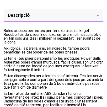
Descripció
Boles xineses perfectes per fer exercicis de kegel.
Recobertes de silicona de luxe, enfortiran el múscul pèlvic
en tan sols uns dies i milloren la sexualitat i sensualitat de
la dona.
Així doncs, la parella, a nivell indirecte, també podrà
beneficiar-se del poder de les boles xineses.
Estén el teu plaer personal amb les eròtiques Power Balls.
Aquestes boles d'amor multiusos, fàcils d'usar, són una gran
addició a una col·lecció de joguines exòtiques i ofereixen
èxtasi orgàsmic il·limitat.
Estan dissenyades per a lestimulació interna. Fes-les servir
per jugar sola o com a part del gaudi dels jocs previs amb la
teva parella. Es componen de 5 boles individuals pesades
que fan 3 cm de diàmetre.
Éstan fetes de material ABS durador i tenen un
revestiment de làtex llis i suau, per a més comoditat i plaer.
Cadascuna de les boles d'amor està unida a un resistent
cordó de niló resistent, per facilitar la inserció i la