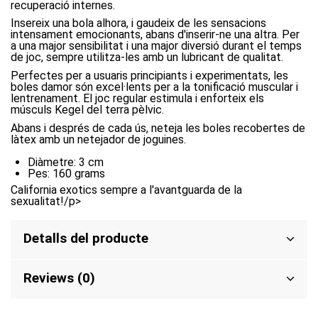
recuperació internes.
Insereix una bola alhora, i gaudeix de les sensacions
intensament emocionants, abans d'inserir-ne una altra. Per
a una major sensibilitat i una major diversió durant el temps
de joc, sempre utilitza-les amb un lubricant de qualitat.
Perfectes per a usuaris principiants i experimentats, les
boles damor són excel·lents per a la tonificació muscular i
lentrenament. El joc regular estimula i enforteix els
músculs Kegel del terra pèlvic.
Abans i després de cada ús, neteja les boles recobertes de
làtex amb un netejador de joguines.
Diàmetre: 3 cm
Pes: 160 grams
California exotics sempre a l'avantguarda de la
sexualitat!/p>
Detalls del producte
Reviews (0)