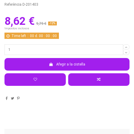
Referència
D-201403
8,62 €
9,79 €
-12%
Impostos inclosos
Time left
00
d.
00
:
00
:
00
Afegir a la cistella