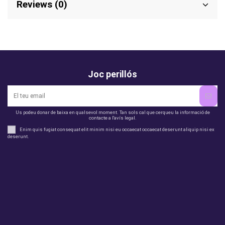
Reviews (0)
Joc perillós
Us podeu donar de baixa en qualsevol moment. Tan sols cal que cerqueu la informació de
contacte a l'avís legal.
Enim quis fugiat consequat elit minim nisi eu occaecat occaecat deserunt aliquip nisi ex
deserunt.
legal
perfil
Productes