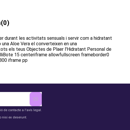
s
(0)
durant les activitats sensuals i servir com a hidratant
b una Aloe Vera el converteixen en una
ots els teus Objectes de Plaer l'Hidratant Personal de
ulliBote 15 centeriframe allowfullscreen frameborder0
00 iframe pp
de contacte a l'avís legal.
 nisi ex deserunt.