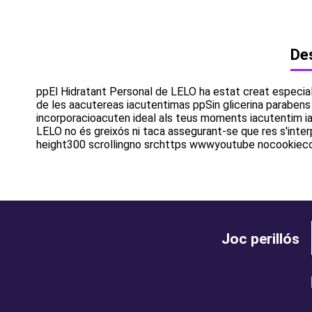
Des
ppEl Hidratant Personal de LELO ha estat creat especial
de les aacutereas iacutentimas ppSin glicerina parabens
incorporacioacuten ideal als teus moments iacutentim ia
LELO no és greixós ni taca assegurant-se que res s'inte
height300 scrollingno srchttps wwwyoutube nocooki
Joc perillós