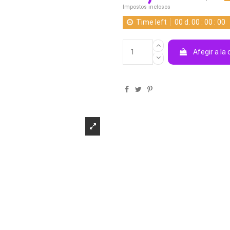
Impostos inclosos
Time left
00
d.
00
:
00
:
00
Afegir a la 