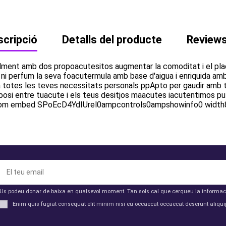
cripció
Detalls del producte
Review
ment amb dos propoacutesitos augmentar la comoditat i el plaer 
 ni perfum la seva foacutermula amb base d'aigua i enriquida am
 totes les teves necessitats personals ppApto per gaudir amb t
rposi entre tuacute i els teus desitjos maacutes iacutentimos p
ecom embed SPoEcD4YdIUrel0ampcontrols0ampshowinfo0 width8
Us podeu donar de baixa en qualsevol moment. Tan sols cal que cerqueu la informació 
Enim quis fugiat consequat elit minim nisi eu occaecat occaecat deserunt aliquip