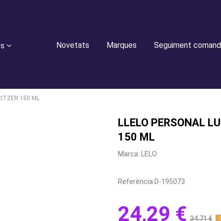
Novetats
Marques
Seguiment comand
es
ITZER 150 ML
LLELO PERSONAL L
150 ML
Marca:
LELO
Referència
D-195073
24,29 €
34,71 €
-