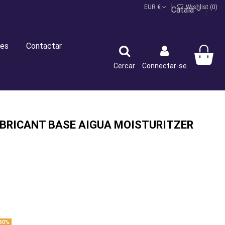
EUR €
Wishlist (
0
)
Català
es
Contactar
Cercar
Connectar-se
UBRICANT BASE AIGUA MOISTURITZER
30%