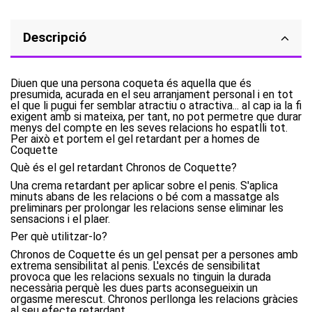
Descripció
Diuen que una persona coqueta és aquella que és
presumida, acurada en el seu arranjament personal i en tot
el que li pugui fer semblar atractiu o atractiva... al cap ia la fi
exigent amb si mateixa, per tant, no pot permetre que durar
menys del compte en les seves relacions ho espatlli tot.
Per això et portem el gel retardant per a homes de
Coquette
Què és el gel retardant Chronos de Coquette?
Una crema retardant per aplicar sobre el penis. S'aplica
minuts abans de les relacions o bé com a massatge als
preliminars per prolongar les relacions sense eliminar les
sensacions i el plaer.
Per què utilitzar-lo?
Chronos de Coquette és un gel pensat per a persones amb
extrema sensibilitat al penis. L'excés de sensibilitat
provoca que les relacions sexuals no tinguin la durada
necessària perquè les dues parts aconsegueixin un
orgasme merescut. Chronos perllonga les relacions gràcies
al seu efecte retardant.