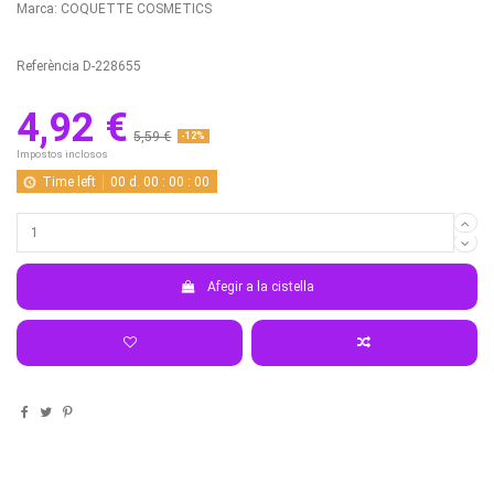
Marca:
COQUETTE COSMETICS
Referència
D-228655
4,92 €
5,59 €
-12%
Impostos inclosos
Time left
00
d.
00
:
00
:
00
Afegir a la cistella