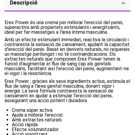
Descripció
Erex Power és una crema per millorar l'erecció del penis,
superactiva amb propietats estimulants i energitzants,
ideal per fer massatges a l'àrea íntima masculina.
Amb un efecte estimulant immediat, reactiva la circulació i
contraresta la sensació de cansament, ajudant la capacitat
d'erecció del penis. Basat en derivats naturals, no requereix
un massatge perllongat i no té contraindicacions. Els
extractes naturals que componen Erex Power tenen la
funció d'augmentar el flux de sang cap als genitals
masculins, facilitant així l'erecció del penis, augmentant-ne
el vigor i la resistència.
Erex Power , gràcies als seus ingredients actius, estimula el
flux de sang a l'àrea genital masculina, donant vigor i
energia. La seva fórmula contraresta la sensació de
cansament en ajudar a estimular l'erecció del penis,
assegurant una acció potent i duradora.
Crema súper activa
Ajuda a millorar l'erecció
Amb extractes naturals
Acció ràpida
Efecte voluminitzador
Acció vigoritzant