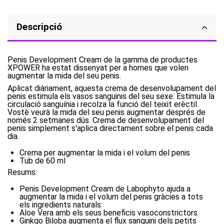
Descripció
Penis Development Cream de la gamma de productes
XPOWER ha estat dissenyat per a homes que volen
augmentar la mida del seu penis.
Aplicat diàriament, aquesta crema de desenvolupament del
penis estimula els vasos sanguinis del seu sexe. Estimula la
circulació sanguínia i recolza la funció del teixit erèctil.
Vostè veurà la mida del seu penis augmentar després de
només 2 setmanes dús. Crema de desenvolupament del
penis simplement s'aplica directament sobre el penis cada
dia.
Crema per augmentar la mida i el volum del penis
Tub de 60 ml
Resums:
Penis Development Cream de Labophyto ajuda a
augmentar la mida i el volum del penis gràcies a tots
els ingredients naturals:
Aloe Vera amb els seus beneficis vasoconstrictors.
Ginkgo Biloba augmenta el flux sanguini dels petits