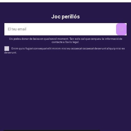
Joc perillós
Us podeu donar de baixa en qualsevol moment. Tan sols cal que cerqueu la informació de
contacte a l'avís legal.
Enim quis fugiat consequat elit minim nisi eu occaecat occaecat deserunt aliquip nisi ex
deserunt.
legal
perfil
Productes
Otros
Contact us