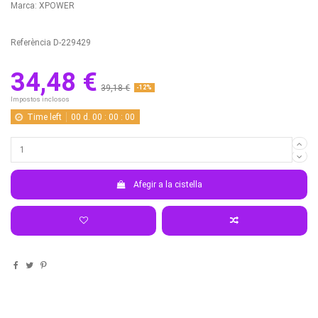
Marca:
XPOWER
Referència
D-229429
34,48 €
39,18 €
-12%
Impostos inclosos
Time left
00
d.
00
:
00
:
00
Afegir a la cistella