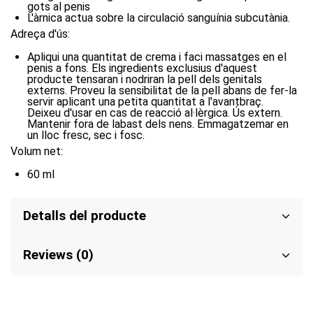
gots al penis
L'àrnica actua sobre la circulació sanguínia subcutània.
Adreça d'ús:
Apliqui una quantitat de crema i faci massatges en el
penis a fons. Els ingredients exclusius d'aquest
producte tensaran i nodriran la pell dels genitals
externs. Proveu la sensibilitat de la pell abans de fer-la
servir aplicant una petita quantitat a l'avantbraç.
Deixeu d'usar en cas de reacció al·lèrgica. Ús extern.
Mantenir fora de labast dels nens. Emmagatzemar en
un lloc fresc, sec i fosc.
Volum net:
60 ml
Detalls del producte
Reviews (0)