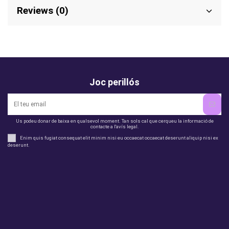
Reviews (0)
Joc perillós
Us podeu donar de baixa en qualsevol moment. Tan sols cal que cerqueu la informació de
contacte a l'avís legal.
Enim quis fugiat consequat elit minim nisi eu occaecat occaecat deserunt aliquip nisi ex
deserunt.
legal
perfil