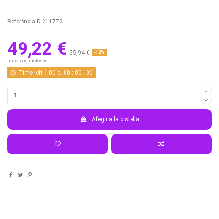
Referència
D-211772
49,22 €
55,94 €
-12%
Impostos inclosos
Time left
00
d.
00
:
00
:
00
Afegir a la cistella