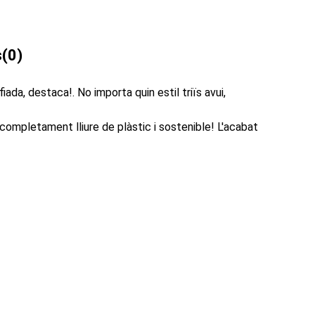
s
(0)
da, destaca!. No importa quin estil triïs avui,
completament lliure de plàstic i sostenible! L'acabat