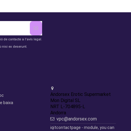
de contacte a l'avís legal.
 nisi ex deserunt.
Contact us
Andorsex Erotic Supermarket
loc
Mon Digital SL
e baixa
NRT L-704895-L
Andorra
vpc@andorsex.com
iqitcontactpage - module, you can