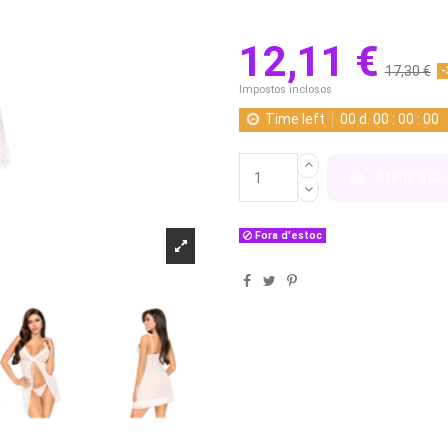
12,11 €
17,30 €
-
Impostos inclosos
Time left
00
d.
00
:
00
:
00
Afegir a la 
Fora d'estoc