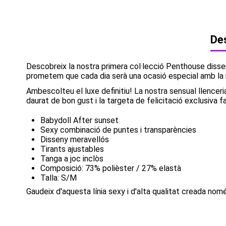
Des
Descobreix la nostra primera col·lecció Penthouse disseny
prometem que cada dia serà una ocasió especial amb la n
Ambescolteu el luxe definitiu! La nostra sensual llencer
daurat de bon gust i la targeta de felicitació exclusiva f
Babydoll After sunset
Sexy combinació de puntes i transparències
Disseny meravellós
Tirants ajustables
Tanga a joc inclòs
Composició: 73% polièster / 27% elastà
Talla: S/M
Gaudeix d'aquesta línia sexy i d'alta qualitat creada no