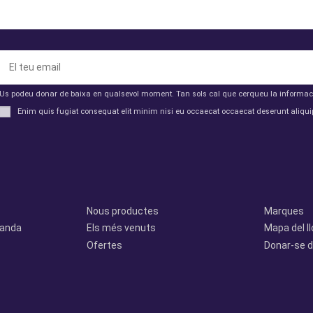
Us podeu donar de baixa en qualsevol moment. Tan sols cal que cerqueu la informació 
Enim quis fugiat consequat elit minim nisi eu occaecat occaecat deserunt aliquip
Productes
Otros
Nous productes
Marques
manda
Els més venuts
Mapa del l
Ofertes
Donar-se d