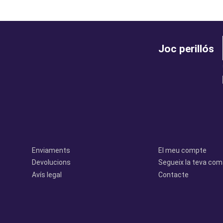
Joc perillós
legal
perfil
Enviaments
El meu compte
Devolucions
Segueix la teva co
Avís legal
Contacte