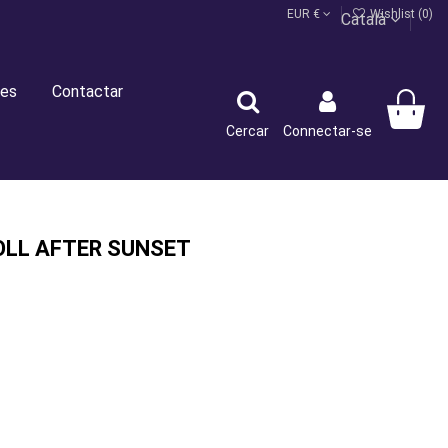
EUR €
Wishlist (
0
)
Català
es
Contactar
Cercar
Connectar-se
LL AFTER SUNSET