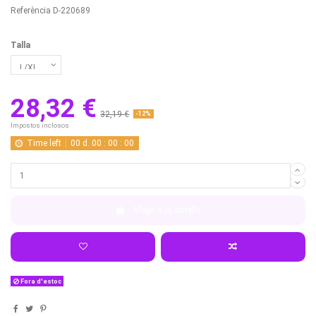
Referència
D-220689
Talla
28,32 €
32,19 €
-12%
Impostos inclosos
Time left
00
d.
00
:
00
:
00
Afegir a la cistella
Fora d'estoc