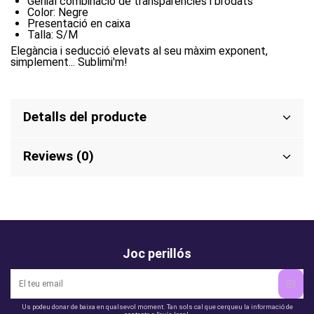
Genial combinació de transparències i brodats
Color: Negre
Presentació en caixa
Talla: S/M
Elegància i seducció elevats al seu màxim exponent,
simplement... Sublimi'm!
Detalls del producte
Reviews (0)
Joc perillós
Us podeu donar de baixa en qualsevol moment. Tan sols cal que cerqueu la informació de