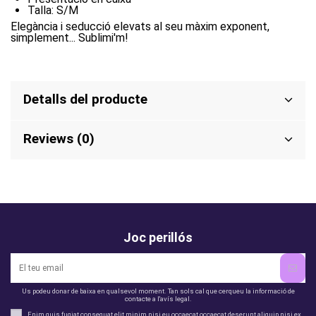
Talla: S/M
Elegància i seducció elevats al seu màxim exponent,
simplement... Sublimi'm!
Detalls del producte
Reviews (0)
Joc perillós
Us podeu donar de baixa en qualsevol moment. Tan sols cal que cerqueu la informació de
contacte a l'avís legal.
Enim quis fugiat consequat elit minim nisi eu occaecat occaecat deserunt aliquip nisi ex