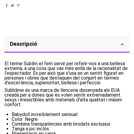
Descripció
El terme Sublim el fem servir per referir-nos a una bellesa
extrema, a una cosa que vas més enllà de la racionalitat de
l'espectador. És per això que s'usa en un sentit figurat en
persones i obres que destaquen del conjunt en termes
d'excel·lència, superioritat, bellesa i perfecció.
Subblime és una marca de llenceria dissenyada als EUA
creada per a dones que es volen sentir extremadament
sexys i irresistibles amb materials d'alta qualitat i màxim
confort.
Babydoll increïblement sensual
Color: Negre
Combina transparències amb brodats exclusius
Tanga a joc inclòs
Presentació en caixa