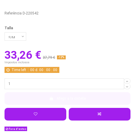
Referència
D-220542
Talla
33,26 €
37,79 €
-12%
Impostos inclosos
Time left
00
d.
00
:
00
:
00
Afegir a la cistella
Fora d'estoc