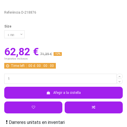
Referència
D-218876
Size
62,82 €
71,39 €
-12%
Impostos inclosos
Time left
00
d.
00
:
00
:
00
Afegir a la cistella
Darreres unitats en inventari