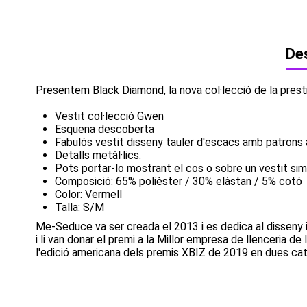
Des
Presentem Black Diamond, la nova col·lecció de la pres
Vestit col·lecció Gwen
Esquena descoberta
Fabulós vestit disseny tauler d'escacs amb patron
Detalls metàl·lics.
Pots portar-lo mostrant el cos o sobre un vestit si
Composició: 65% polièster / 30% elàstan / 5% cotó
Color: Vermell
Talla: S/M
Me-Seduce va ser creada el 2013 i es dedica al disseny i
i li van donar el premi a la Millor empresa de llenceria 
l'edició americana dels premis XBIZ de 2019 en dues categ