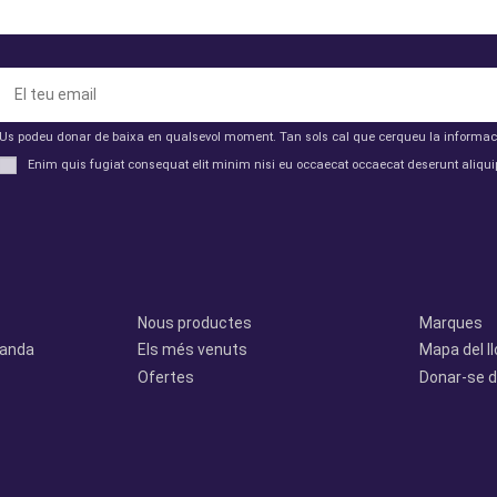
Us podeu donar de baixa en qualsevol moment. Tan sols cal que cerqueu la informació 
Enim quis fugiat consequat elit minim nisi eu occaecat occaecat deserunt aliquip
Productes
Otros
Nous productes
Marques
manda
Els més venuts
Mapa del l
Ofertes
Donar-se d