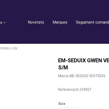
Novetats
Marques
Seguiment comand
es
VERMELL S/M
EM-SEDUIX GWEN V
S/M
Marca:
ME-SEDUCE VESTIDOS
Referència
D-218927
Size