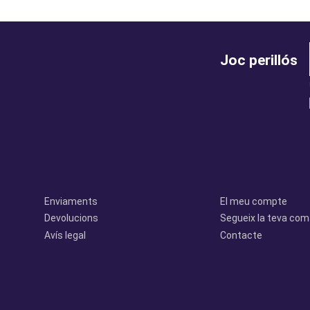
Joc perillós
legal
perfil
Enviaments
El meu compte
Devolucions
Segueix la teva co
Avís legal
Contacte