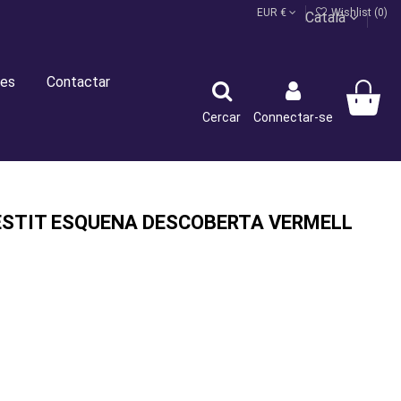
EUR €
Wishlist (
0
)
Català
es
Contactar
Cercar
Connectar-se
ESTIT ESQUENA DESCOBERTA VERMELL