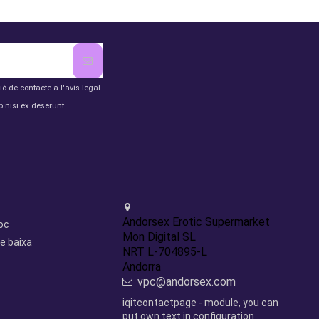
de contacte a l'avís legal.
 nisi ex deserunt.
Contact us
Andorsex Erotic Supermarket
loc
Mon Digital SL
e baixa
NRT L-704895-L
Andorra
vpc@andorsex.com
iqitcontactpage - module, you can
put own text in configuration