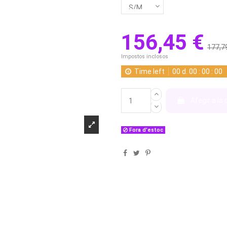
156,45 €
177,7
Impostos inclosos
Time left
00
d.
00
:
00
:
00
Afegir a la 
Fora d'estoc