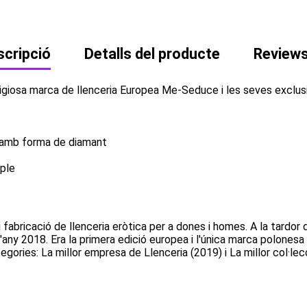
cripció
Detalls del producte
Review
tigiosa marca de llenceria Europea Me-Seduce i les seves exclu
s amb forma de diamant
mple
 fabricació de llenceria eròtica per a dones i homes. A la tardo
de l'any 2018. Era la primera edició europea i l'única marca polon
ories: La millor empresa de Llenceria (2019) i La millor col·lec