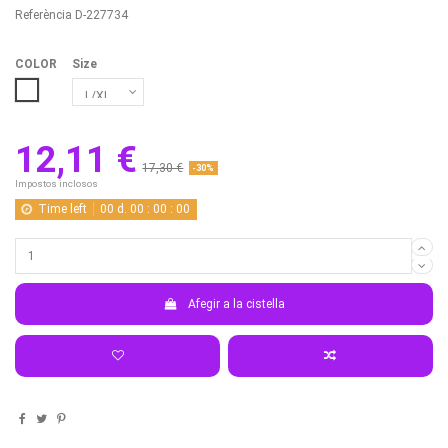
Referència
D-227734
COLOR
Size
BLANCO
12,11 €
17,30 €
-30%
Impostos inclosos
Time left
00
d.
00
:
00
:
00
Afegir a la cistella