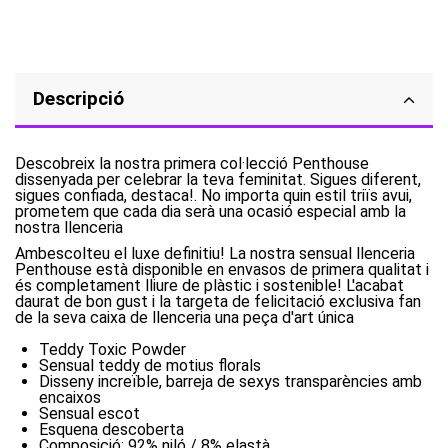
Descripció
Descobreix la nostra primera col·lecció Penthouse
dissenyada per celebrar la teva feminitat. Sigues diferent,
sigues confiada, destaca!. No importa quin estil triïs avui,
prometem que cada dia serà una ocasió especial amb la
nostra llenceria
Ambescolteu el luxe definitiu! La nostra sensual llenceria
Penthouse està disponible en envasos de primera qualitat i
és completament lliure de plàstic i sostenible! L'acabat
daurat de bon gust i la targeta de felicitació exclusiva fan
de la seva caixa de llenceria una peça d'art única
Teddy Toxic Powder
Sensual teddy de motius florals
Disseny increïble, barreja de sexys transparències amb
encaixos
Sensual escot
Esquena descoberta
Composició: 92% niló / 8% elastà