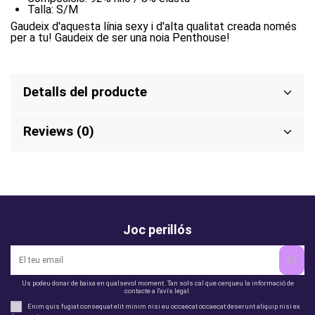
Talla: S/M
Gaudeix d'aquesta línia sexy i d'alta qualitat creada només
per a tu! Gaudeix de ser una noia Penthouse!
Detalls del producte
Reviews (0)
Joc perillós
Us podeu donar de baixa en qualsevol moment. Tan sols cal que cerqueu la informació de
contacte a l'avís legal.
Enim quis fugiat consequat elit minim nisi eu occaecat occaecat deserunt aliquip nisi ex