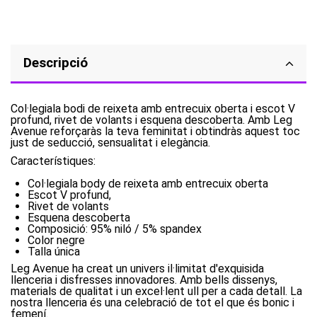
Descripció
Col·legiala bodi de reixeta amb entrecuix oberta i escot V
profund, rivet de volants i esquena descoberta. Amb Leg
Avenue reforçaràs la teva feminitat i obtindràs aquest toc
just de seducció, sensualitat i elegància.
Característiques: ​
Col·legiala body de reixeta amb entrecuix oberta
Escot V profund,
Rivet de volants
Esquena descoberta
Composició: 95% niló / 5% spandex
Color negre
Talla única
Leg Avenue ha creat un univers il·limitat d'exquisida
llenceria i disfresses innovadores. Amb bells dissenys,
materials de qualitat i un excel·lent ull per a cada detall. La
nostra llenceria és una celebració de tot el que és bonic i
femení.