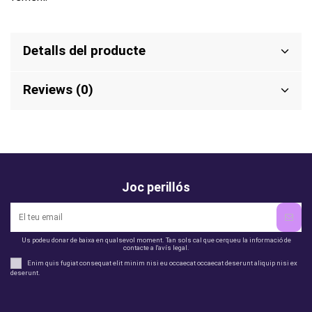
Detalls del producte
Reviews (0)
Joc perillós
Us podeu donar de baixa en qualsevol moment. Tan sols cal que cerqueu la informació de
contacte a l'avís legal.
Enim quis fugiat consequat elit minim nisi eu occaecat occaecat deserunt aliquip nisi ex
deserunt.