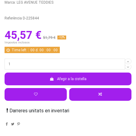
Marca:
LEG AVENUE TEDDIES
Referència
D-225844
45,57 €
51,79 €
-12%
Impostos inclosos
Time left
00
d.
00
:
00
:
00
Afegir a la cistella
Darreres unitats en inventari