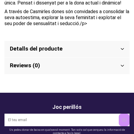
única. Pensat i dissenyat per a la dona actual i dinámica!
A través de Casmir
les dones són convidades a consolidar la
seva autoestima, explorar la seva feminitat i explotar el
seu poder de sensualitat i seducció./p>
Detalls del producte
Reviews (0)
Joc perillós
Us podeu donar de baixa en qualsevol moment. Tan sols cal que cerqueu la informació de
contacte a l'avís legal.