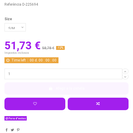
Referència
D-225694
Size
51,73 €
58,78 €
-12%
Impostos inclosos
Time left
00
d.
00
:
00
:
00
Afegir a la cistella
Fora d'estoc