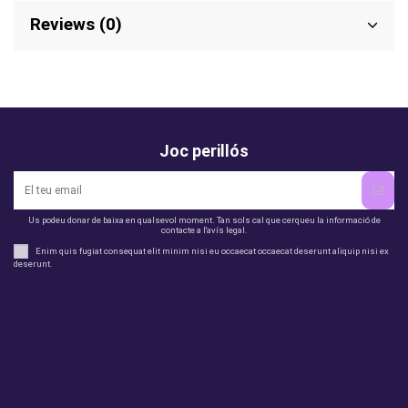
Reviews (0)
Joc perillós
Us podeu donar de baixa en qualsevol moment. Tan sols cal que cerqueu la informació de
contacte a l'avís legal.
Enim quis fugiat consequat elit minim nisi eu occaecat occaecat deserunt aliquip nisi ex
deserunt.
legal
perfil