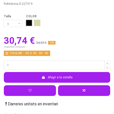
Referència
D-227919
Talla
COLOR
NEGRO
BEIGE/CREMA
30,74 €
34,93 €
-12%
Impostos inclosos
Time left
00
d.
00
:
00
:
00
Afegir a la cistella
Darreres unitats en inventari