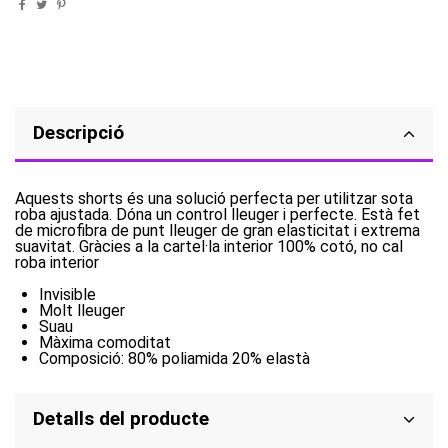
Descripció
Aquests shorts és una solució perfecta per utilitzar sota
roba ajustada. Dóna un control lleuger i perfecte. Està fet
de microfibra de punt lleuger de gran elasticitat i extrema
suavitat. Gràcies a la cartel·la interior 100% cotó, no cal
roba interior
Invisible
Molt lleuger
Suau
Màxima comoditat
Composició: 80% poliamida 20% elastà
Detalls del producte