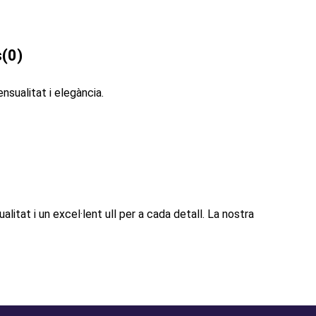
s
(0)
nsualitat i elegància.
litat i un excel·lent ull per a cada detall. La nostra