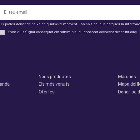
Us podeu donar de baixa en qualsevol moment. Tan sols cal que cerqueu la informació 
Enim quis fugiat consequat elit minim nisi eu occaecat occaecat deserunt aliquip
Productes
Otros
Nous productes
Marques
manda
Els més venuts
Mapa del l
Ofertes
Donar-se d