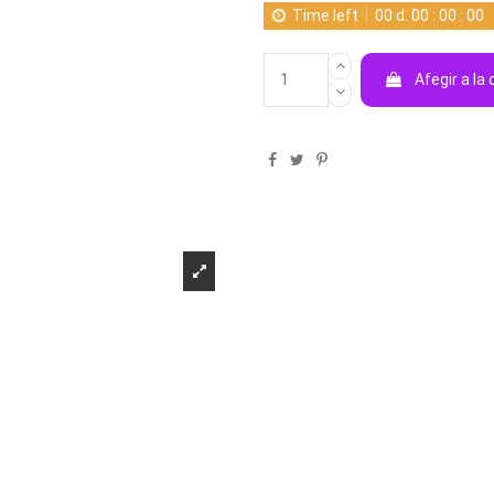
Time left
00
d.
00
:
00
:
00
Afegir a la 