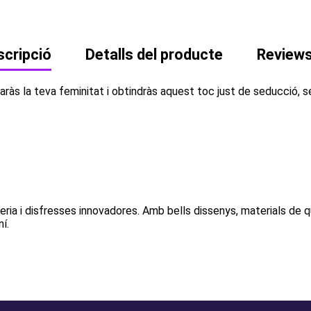
cripció
Detalls del producte
Review
ràs la teva feminitat i obtindràs aquest toc just de seducció, se
eria i disfresses innovadores. Amb bells dissenys, materials de qua
í.