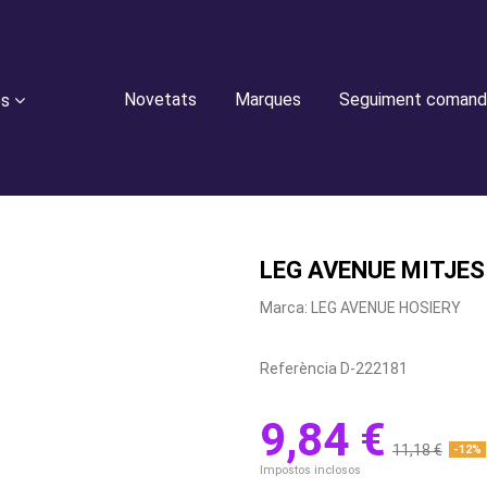
Novetats
Marques
Seguiment comand
es
LEG AVENUE MITJES
Marca:
LEG AVENUE HOSIERY
Referència
D-222181
9,84 €
11,18 €
-12%
Impostos inclosos