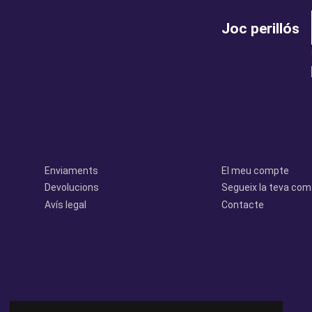
Joc perillós
legal
perfil
Enviaments
El meu compte
Devolucions
Segueix la teva co
Avís legal
Contacte