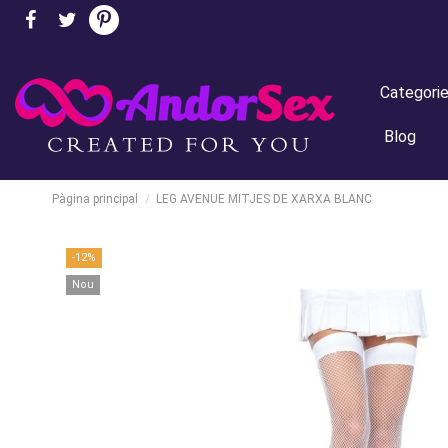
Categori
Blog
Pàgina principal
LEG AVENUE MITJES DE XARXA BLANC
-12%
Nou