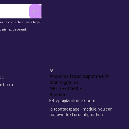
de contacte a l'avís legal.
 nisi ex deserunt.
Contact us
Andorsex Erotic Supermarket
loc
Mon Digital SL
e baixa
NRT L-704895-L
Andorra
vpc@andorsex.com
iqitcontactpage - module, you can
put own text in configuration