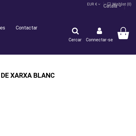
EUR €
Wishlist (
0
)
Català
es
Contactar
Cercar
Connectar-se
 DE XARXA BLANC