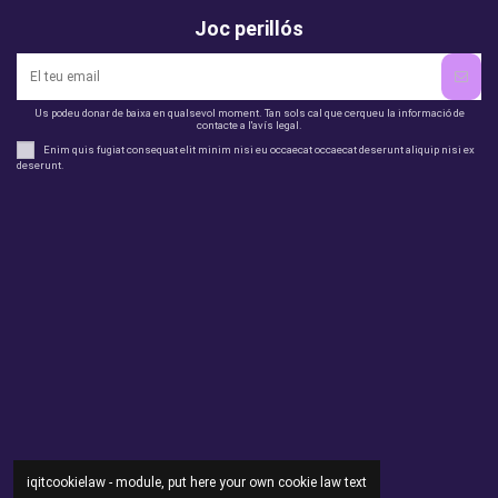
Joc perillós
Us podeu donar de baixa en qualsevol moment. Tan sols cal que cerqueu la informació de
contacte a l'avís legal.
Enim quis fugiat consequat elit minim nisi eu occaecat occaecat deserunt aliquip nisi ex
deserunt.
legal
perfil
Productes
Otros
Contact us
iqitcookielaw - module, put here your own cookie law text