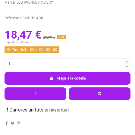
Marca:
LEG AVENUE HOSIERY
Referència
9201 BLACK
18,47 €
20,99 €
-12%
Impostos inclosos
Time left
00
d.
00
:
00
:
00
Afegir a la cistella
Darreres unitats en inventari