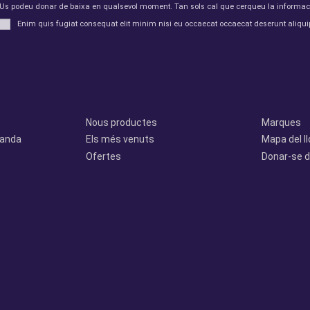
Us podeu donar de baixa en qualsevol moment. Tan sols cal que cerqueu la informació 
Enim quis fugiat consequat elit minim nisi eu occaecat occaecat deserunt aliquip
Productes
Otros
Nous productes
Marques
manda
Els més venuts
Mapa del l
Ofertes
Donar-se d