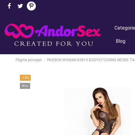
Categori
Blog
Pàgina principal
PASSION WOMAN BS019 BODYSTOCKING NEGRE TA
-12%
Nou