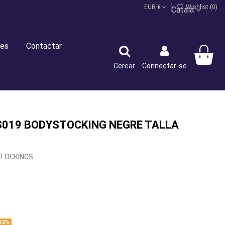
EUR €
Wishlist (
0
)
Català
es
Contactar
Cercar
Connectar-se
019 BODYSTOCKING NEGRE TALLA
TOCKINGS
12%