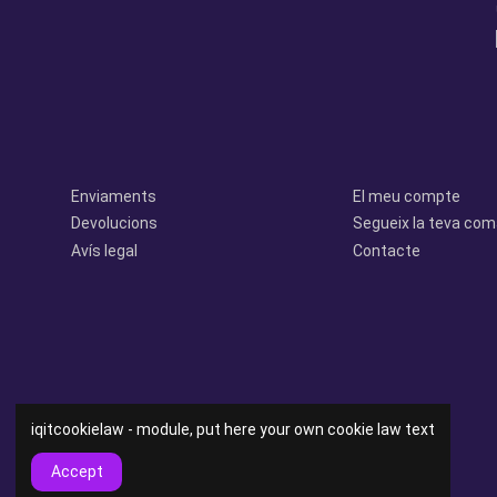
legal
perfil
Enviaments
El meu compte
Devolucions
Segueix la teva co
Avís legal
Contacte
iqitcookielaw - module, put here your own cookie law text
Accept