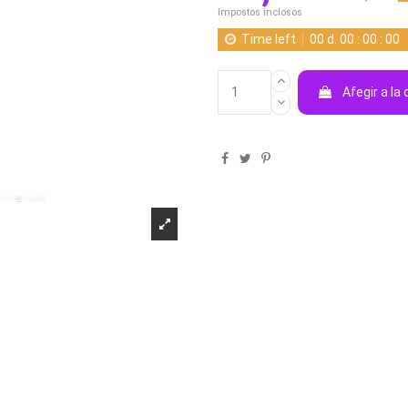
Impostos inclosos
Time left
00
d.
00
:
00
:
00
Afegir a la 