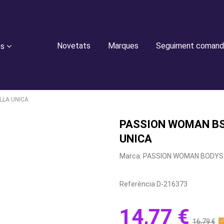
Novetats
Marques
Seguiment comand
es
LLA UNICA
PASSION WOMAN BS
UNICA
Marca:
PASSION WOMAN BODYS
Referència
D-216373
14,77 €
16,79 €
-