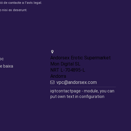
de contacte a l'avís legal.
 nisi ex deserunt.
Contact us
Andorsex Erotic Supermarket
loc
Mon Digital SL
e baixa
NRT L-704895-L
Andorra
vpc@andorsex.com
iqitcontactpage - module, you can
put own text in configuration