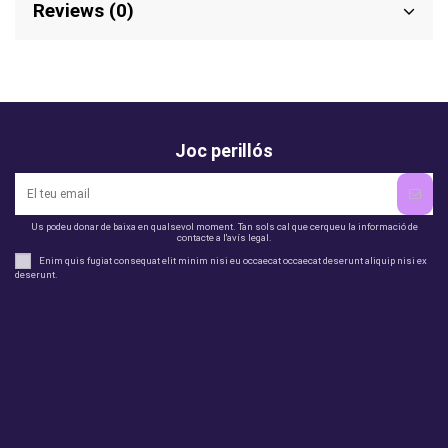
Reviews (0)
Joc perillós
Us podeu donar de baixa en qualsevol moment. Tan sols cal que cerqueu la informació de
contacte a l'avís legal.
Enim quis fugiat consequat elit minim nisi eu occaecat occaecat deserunt aliquip nisi ex
deserunt.
legal
perfil
Productes