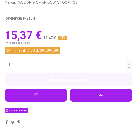
Marca:
PASSION WOMAN BODYSTOCKINGS
Referència
D-216411
15,37 €
17,47 €
-12%
Impostos inclosos
Time left
00
d.
00
:
00
:
00
Afegir a la cistella
Fora d'estoc