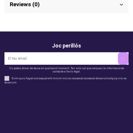
Reviews (0)
Joc perillós
Us podeu donar de baixa en qualsevol moment. Tan sols cal que cerqueu la informació de
contacte a l'avís legal.
Enim quis fugiat consequat elit minim nisi eu occaecat occaecat deserunt aliquip nisi ex
deserunt.
legal
perfil
Productes