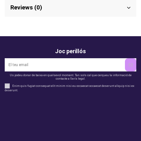
Reviews (0)
Joc perillós
Us podeu donar de baixa en qualsevol moment. Tan sols cal que cerqueu la informació de
contacte a l'avís legal.
Enim quis fugiat consequat elit minim nisi eu occaecat occaecat deserunt aliquip nisi ex
deserunt.
legal
perfil