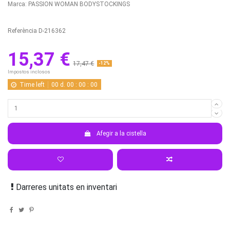
Marca:
PASSION WOMAN BODYSTOCKINGS
Referència
D-216362
15,37 €
17,47 €
-12%
Impostos inclosos
Time left
00
d.
00
:
00
:
00
Afegir a la cistella
Darreres unitats en inventari