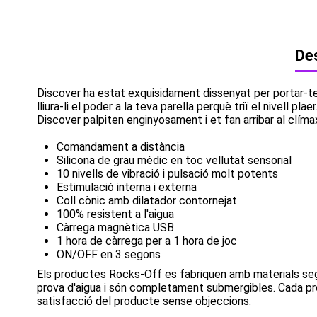
Des
Discover ha estat exquisidament dissenyat per portar-te 
lliura-li el poder a la teva parella perquè triï el nivell
Discover palpiten enginyosament i et fan arribar al clímax. D
Comandament a distància
Silicona de grau mèdic en toc vellutat sensorial
10 nivells de vibració i pulsació molt potents
Estimulació interna i externa
Coll cònic amb dilatador contornejat
100% resistent a l'aigua
Càrrega magnètica USB
1 hora de càrrega per a 1 hora de joc
ON/OFF en 3 segons
Els productes Rocks-Off es fabriquen amb materials segurs
prova d'aigua i són completament submergibles. Cada pro
satisfacció del producte sense objeccions.