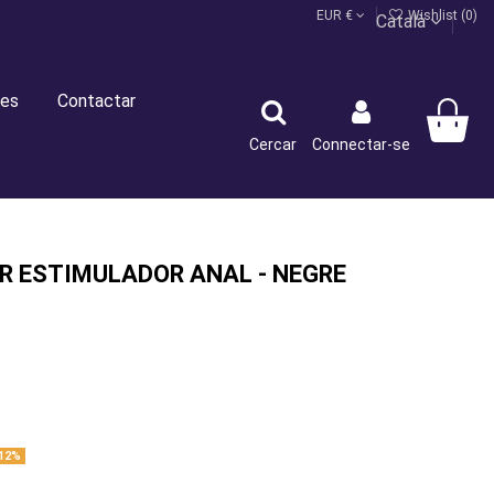
EUR €
Wishlist (
0
)
Català
es
Contactar
Cercar
Connectar-se
R ESTIMULADOR ANAL - NEGRE
12%