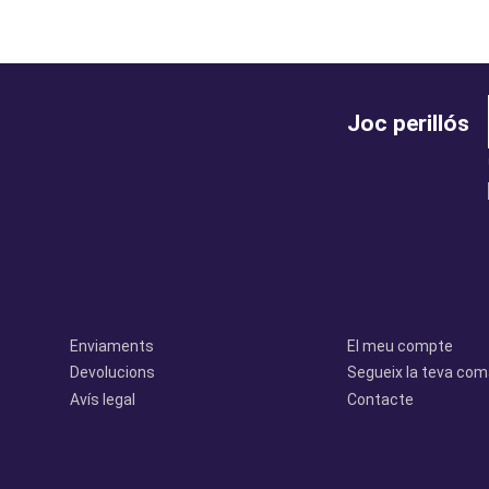
Joc perillós
legal
perfil
Enviaments
El meu compte
Devolucions
Segueix la teva co
Avís legal
Contacte