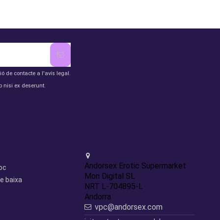
de contacte a l'avís legal.
 nisi ex deserunt.
Contact us
Andorsex Erotic Supermarket
loc
Mon Digital SL
e baixa
NRT L-704895-L
Andorra
vpc@andorsex.com