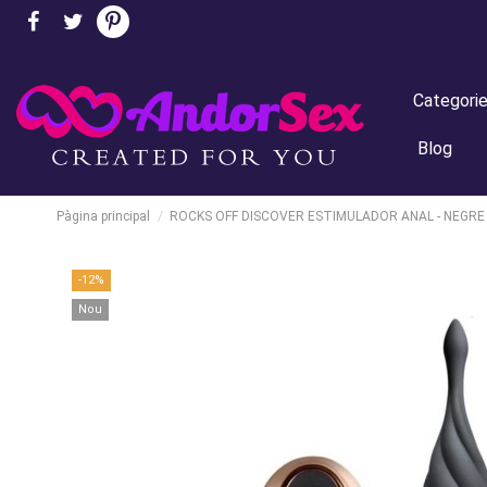
Categori
Blog
Pàgina principal
ROCKS OFF DISCOVER ESTIMULADOR ANAL - NEGRE
-12%
Nou