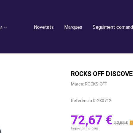
Novetats
Marques
Seguiment comand
es
ROCKS OFF DISCOVE
Marca:
ROCKS-OFF
Referència
D-230712
72,67 €
82,58 €
-
Impostos inclosos