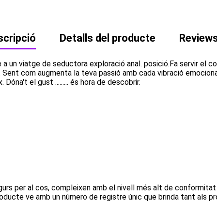
cripció
Detalls del producte
Review
a un viatge de seductora exploració anal. posició.Fa servir el 
 plaer. Sent com augmenta la teva passió amb cada vibració emociona
óna't el gust ......... és hora de descobrir.
 per al cos, compleixen amb el nivell més alt de conformitat i, 
ducte ve amb un número de registre únic que brinda tant als pro