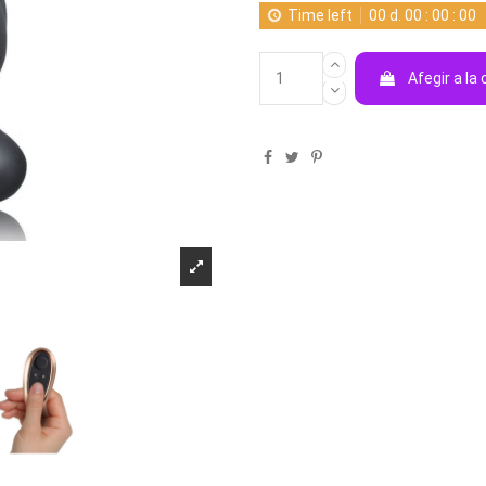
Time left
00
d.
00
:
00
:
00
Afegir a la 