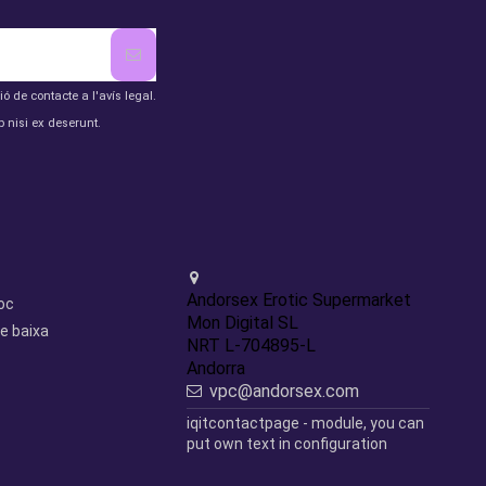
de contacte a l'avís legal.
 nisi ex deserunt.
Contact us
Andorsex Erotic Supermarket
loc
Mon Digital SL
e baixa
NRT L-704895-L
Andorra
vpc@andorsex.com
iqitcontactpage - module, you can
put own text in configuration