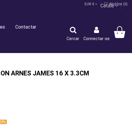
EUR €
Wishlist (
0
)
Català
es
Contactar
Cercar
Connectar-se
ON ARNES JAMES 16 X 3.3CM
12%