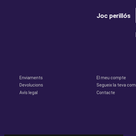
Joc perillós
legal
perfil
Enviaments
El meu compte
Devolucions
Segueix la teva co
Avís legal
Contacte