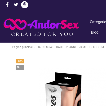
Categori
Blog
Pàgina principal
HARNESS ATTRACTION ARNES JAMES 16 X 3.3CM
-12%
Nou