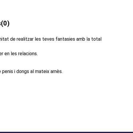
s
(0)
itat de realitzar les teves fantasies amb la total
r en les relacions.
 penis i dongs al mateix arnès.