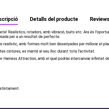
cripció
Detalls del producte
Review
a! Realístics, rotadors, amb vibració, buits etc. Ara és l'oportun
sada per a un resultat de perfecte.
 realístic, amb formes molt ben dissenyades per millorar el plae
es cintures, es manté al seu lloc durant tota l'activitat.
r Harness Attraction, amb el qual podràs intercanviar infinitat de
istintament.