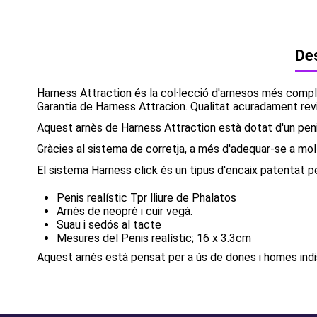
Des
Harness Attraction és la col·lecció d'arnesos més complet
Garantia de Harness Attracion. Qualitat acuradament revi
Aquest arnès de Harness Attraction està dotat d'un penis
Gràcies al sistema de corretja, a més d'adequar-se a molt
El sistema Harness click és un tipus d'encaix patentat pe
Penis realístic Tpr lliure de Phalatos
Arnès de neoprè i cuir vegà.
Suau i sedós al tacte
Mesures del Penis realístic; 16 x 3.3cm
Aquest arnès està pensat per a ús de dones i homes ind