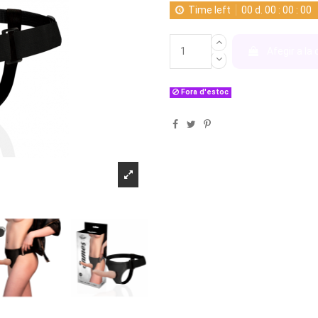
Time left
00
d.
00
:
00
:
00
Afegir a la 
Fora d'estoc