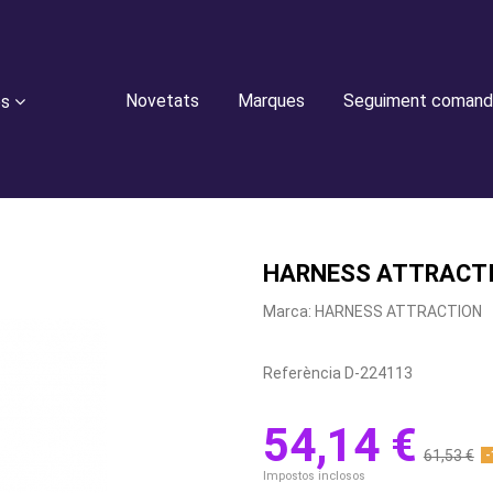
Novetats
Marques
Seguiment comand
es
HARNESS ATTRACTI
Marca:
HARNESS ATTRACTION
Referència
D-224113
54,14 €
61,53 €
-
Impostos inclosos