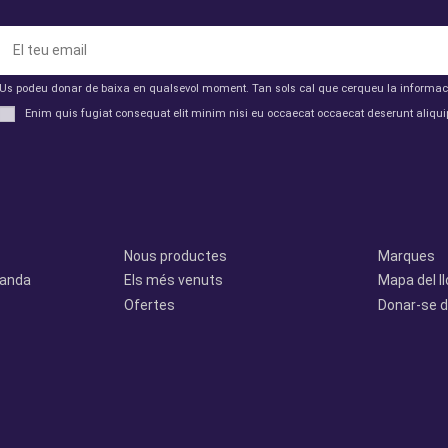
Us podeu donar de baixa en qualsevol moment. Tan sols cal que cerqueu la informació 
Enim quis fugiat consequat elit minim nisi eu occaecat occaecat deserunt aliquip
Productes
Otros
Nous productes
Marques
manda
Els més venuts
Mapa del l
Ofertes
Donar-se d