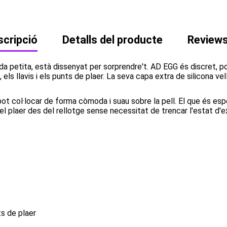
cripció
Detalls del producte
Review
ida petita, està dissenyat per sorprendre't. AD EGG és discret, 
, els llavis i els punts de plaer. La seva capa extra de silicona v
 pot col·locar de forma còmoda i suau sobre la pell. El que és es
 el plaer des del rellotge sense necessitat de trencar l'estat d
ts de plaer