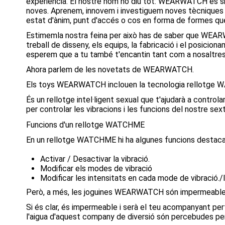
experiència. El nostre nom ho diu tot: WEARWATCH és sin
noves. Aprenem, innovem i investiguem noves tècniques c
estat d'ànim, punt d'accés o cos en forma de formes que 
Estimemla nostra feina per això has de saber que WEARWA
treball de disseny, els equips, la fabricació i el posicio
esperem que a tu també t'encantin tant com a nosaltres
Ahora parlem de les novetats de WEARWATCH.
Els toys WEARWATCH inclouen la tecnologia rellotge WAT
És un rellotge intel·ligent sexual que t'ajudarà a contr
per controlar les vibracions i les funcions del nostre sex
Funcions d'un rellotge WATCHME
En un rellotge WATCHME hi ha algunes funcions destaca
Activar / Desactivar la vibració.
Modificar els modes de vibració
Modificar les intensitats en cada mode de vibració./l
Però, a més, les joguines WEARWATCH són impermeabl
Si és clar, és impermeable i serà el teu acompanyant p
l'aigua d'aquest company de diversió són percebudes pe