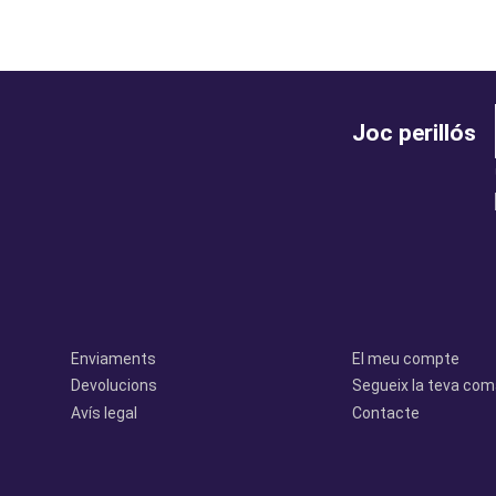
Joc perillós
legal
perfil
Enviaments
El meu compte
Devolucions
Segueix la teva co
Avís legal
Contacte