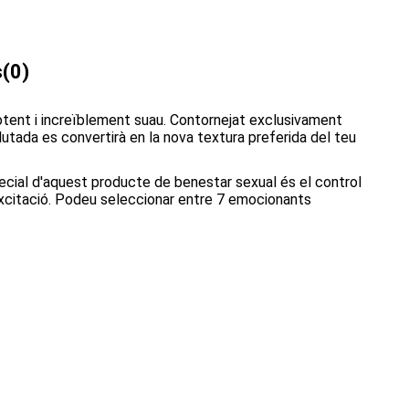
s
(0)
potent i increïblement suau. Contornejat exclusivament
ellutada es convertirà en la nova textura preferida del teu
pecial d'aquest producte de benestar sexual és el control
'excitació. Podeu seleccionar entre 7 emocionants