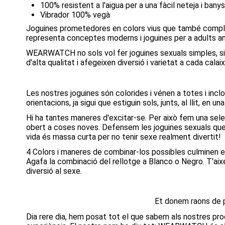
100% resistent a l'aigua per a una fàcil neteja i ban
Vibrador 100% vegà
Joguines prometedores en colors vius que també compleixe
representa conceptes moderns i joguines per a adults am
WEARWATCH no sols vol fer joguines sexuals simples, sin
d'alta qualitat i afegeixen diversió i varietat a cada calaix
Les nostres joguines són colorides i vénen a totes i incl
orientacions, ja sigui que estiguin sols, junts, al llit, en
Hi ha tantes maneres d'excitar-se. Per això fem una selec
obert a coses noves. Defensem les joguines sexuals que f
vida és massa curta per no tenir sexe realment divertit!
4 Colors i maneres de combinar-los possibles culminen 
Agafa la combinació del rellotge a Blanco o Negro. T'ai
diversió al sexe.
Et donem raons de pe
Dia rere dia, hem posat tot el que sabem als nostres prod