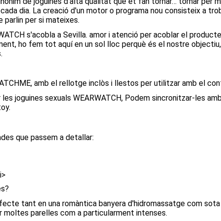
ònim de joguines d'alta qualitat que et fan tornar… tornar per
ada dia. La creació d'un motor o programa nou consisteix a tro
parlin per si mateixes.
TCH s'acobla a Sevilla. amor i atenció per acoblar el producte 
nament, ho fem tot aquí en un sol lloc perquè és el nostre objecti
.
CHME, amb el rellotge inclòs i llestos per utilitzar amb el co
olar les joguines sexuals WEARWATCH, Podem sincronitzar-les amb
toy.
des que passem a detallar:
i>
es?
erfecte tant en una romàntica banyera d'hidromassatge com sota
r moltes parelles com a particularment intenses.