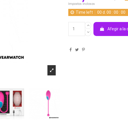
Impostos inclosos
Time left
00
d.
00
:
00
:
00
Afegir a la 