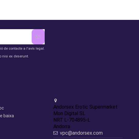
de contacte a l'avís legal.
 nisi ex deserunt.
Contact us
Andorsex Erotic Supermarket
loc
Mon Digital SL
e baixa
NRT L-704895-L
Andorra
vpc@andorsex.com