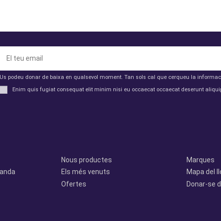
Us podeu donar de baixa en qualsevol moment. Tan sols cal que cerqueu la informació 
Enim quis fugiat consequat elit minim nisi eu occaecat occaecat deserunt aliquip
Productes
Otros
Nous productes
Marques
manda
Els més venuts
Mapa del l
Ofertes
Donar-se d