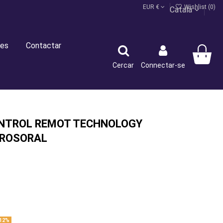
EUR €
Wishlist (
0
)
Català
es
Contactar
Cercar
Connectar-se
NTROL REMOT TECHNOLOGY
 ROSORAL
12%