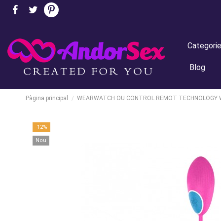
Categori
Blog
Pàgina principal
WEARWATCH OU CONTROL REMOT TECHNOLOGY W
-12%
Nou