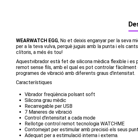
Des
WEARWATCH EGG
, No et deixis enganyar per la seva m
per a la teva vulva, perquè juguis amb la punta i els cants
clítoris, a més és tou!
Aquestvibrador està fet de silicona mèdica flexible i es
remot sense fils, amb el qual es pot controlar fàcilment
programes de vibració amb diferents graus d'intensitat.
Característiques
Vibrador freqüència polsant soft
Silicona grau mèdic
Recarregable per USB
7 Maneres de vibració
Control d'intensitat a cada mode
Rellotge control remot tecnologia WATCHME
Contornejat per estimular amb precisió els seus pun
Adequat per a estimulació interna i externa.