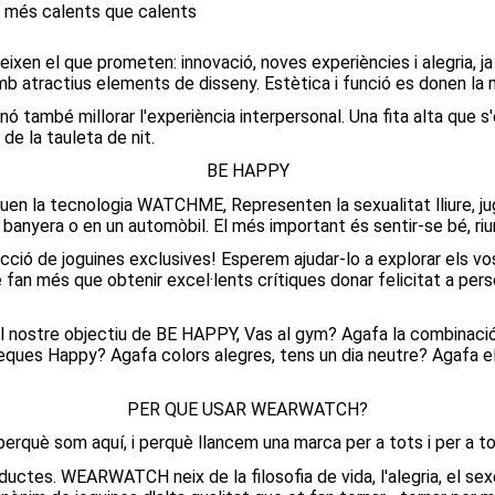
ys més calents que calents
n el que prometen: innovació, noves experiències i alegria, ja si
b atractius elements de disseny. Estètica i funció es donen la 
ó també millorar l'experiència interpersonal. Una fita alta que 
 de la tauleta de nit.
BE HAPPY
ouen la tecnologia WATCHME, Representen la sexualitat lliure, ju
 una banyera o en un automòbil. El més important és sentir-se bé, riu
ció de joguines exclusives! Esperem ajudar-lo a explorar els vos
an més que obtenir excel·lents crítiques donar felicitat a pers
el nostre objectiu de BE HAPPY, Vas al gym? Agafa la combinació
xeques Happy? Agafa colors alegres, tens un dia neutre? Agafa e
PER QUE USAR WEARWATCH?
rquè som aquí, i perquè llancem una marca per a tots i per a tot
uctes. WEARWATCH neix de la filosofia de vida, l'alegria, el sexe 