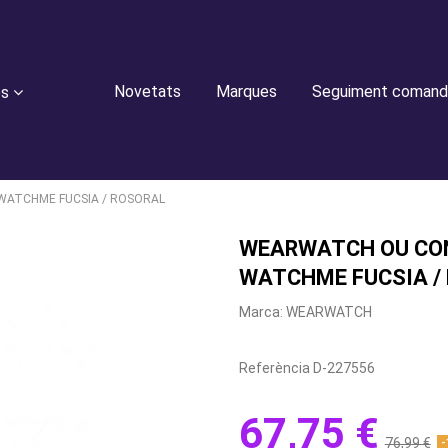
Novetats
Marques
Seguiment comand
es
ATCHME FUCSIA / ROSORAL
WEARWATCH OU CO
WATCHME FUCSIA /
Marca:
WEARWATCH
Referència
D-227556
67,75 €
76,99 €
-