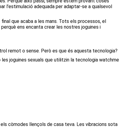
 més. Perquè això passi, sempre estem provant coses
bar l'estimulació adequada per adaptar-se a qualsevol
final que acaba a les mans. Tots els processos, el
u, perquè ens encanta crear les nostres joguines i
ntrol remot o sense. Però es que és aquesta tecnologia?
 les joguines sexuals que utilitzin la tecnologia watchme
 els còmodes llençols de casa teva. Les vibracions sota