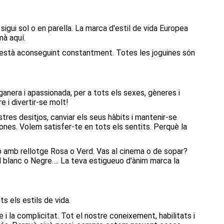
gui sol o en parella. La marca d'estil de vida Europea
mà aquí.
s'està aconseguint constantment. Totes les joguines són
ganera i apassionada, per a tots els sexes, gèneres i
re i divertir-se molt!
tres desitjos, canviar els seus hàbits i mantenir-se
ones. Volem satisfer-te en tots els sentits. Perquè la
 amb rellotge Rosa o Verd. Vas al cinema o de sopar?
l blanc o Negre…. La teva estigueuo d'ànim marca la
s els estils de vida.
i la complicitat. Tot el nostre coneixement, habilitats i