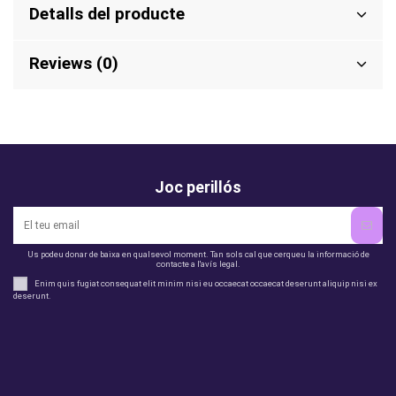
Detalls del producte
Reviews (0)
Joc perillós
Us podeu donar de baixa en qualsevol moment. Tan sols cal que cerqueu la informació de
contacte a l'avís legal.
Enim quis fugiat consequat elit minim nisi eu occaecat occaecat deserunt aliquip nisi ex
deserunt.
legal