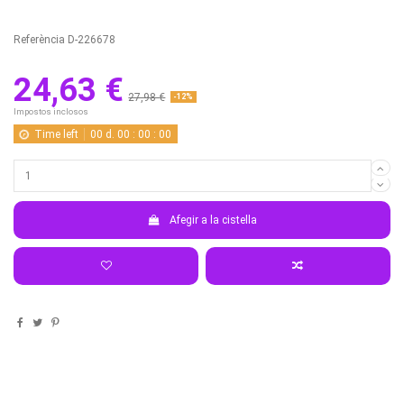
Referència
D-226678
24,63 €
27,98 €
-12%
Impostos inclosos
Time left
00
d.
00
:
00
:
00
Afegir a la cistella