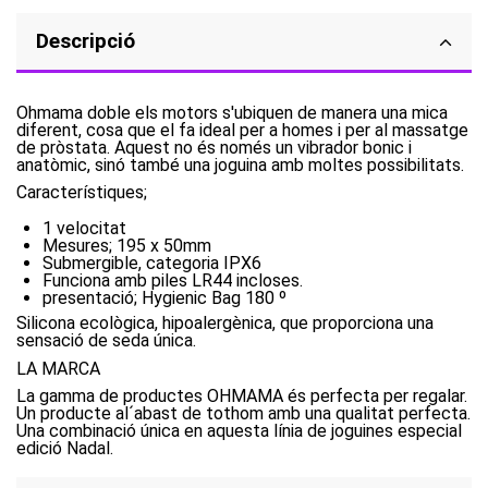
Descripció
Ohmama doble els motors s'ubiquen de manera una mica
diferent, cosa que el fa ideal per a homes i per al massatge
de pròstata. Aquest no és només un vibrador bonic i
anatòmic, sinó també una joguina amb moltes possibilitats.
Característiques;
1 velocitat
Mesures; 195 x 50mm
Submergible, categoria IPX6
Funciona amb piles LR44 incloses.
presentació; Hygienic Bag 180 º
Silicona ecològica, hipoalergènica, que proporciona una
sensació de seda única.
LA MARCA
La gamma de productes OHMAMA és perfecta per regalar.
Un producte al´abast de tothom amb una qualitat perfecta.
Una combinació única en aquesta línia de joguines especial
edició Nadal.