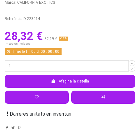
Marca:
CALIFORNIA EXOTICS
Referència
D-223214
28,32 €
32,19 €
-12%
Impostos inclosos
Time left
00
d.
00
:
00
:
00
Afegir a la cistella
Darreres unitats en inventari