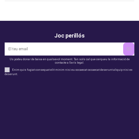
Joc perillós
Us podeu donar de baixa en qualsevol moment. Tan sols cal que cerqueu la informació de
contacte a l'avís legal.
Enim quis fugiat consequat elit minim nisi eu occaecat occaecat deserunt aliquip nisi ex
deserunt.
legal
perfil
Productes
Otros