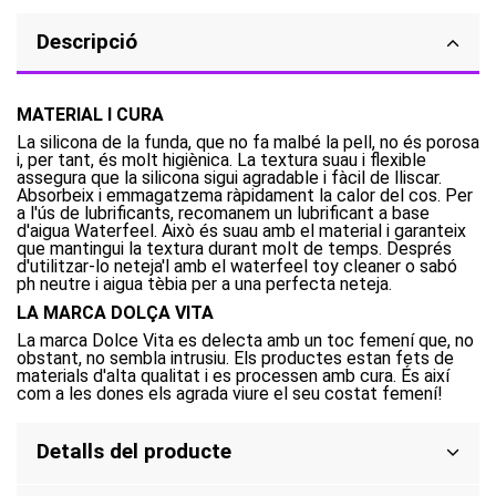
Descripció
MATERIAL I CURA
La silicona de la funda, que no fa malbé la pell, no és porosa
i, per tant, és molt higiènica. La textura suau i flexible
assegura que la silicona sigui agradable i fàcil de lliscar.
Absorbeix i emmagatzema ràpidament la calor del cos. Per
a l'ús de lubrificants, recomanem un lubrificant a base
d'aigua Waterfeel. Això és suau amb el material i garanteix
que mantingui la textura durant molt de temps. Després
d'utilitzar-lo neteja'l amb el waterfeel toy cleaner o sabó
ph neutre i aigua tèbia per a una perfecta neteja.
LA MARCA DOLÇA VITA
La marca Dolce Vita es delecta amb un toc femení que, no
obstant, no sembla intrusiu. Els productes estan fets de
materials d'alta qualitat i es processen amb cura. És així
com a les dones els agrada viure el seu costat femení!
Detalls del producte