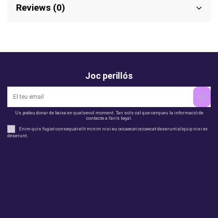
Reviews (0)
Joc perillós
Us podeu donar de baixa en qualsevol moment. Tan sols cal que cerqueu la informació de
contacte a l'avís legal.
Enim quis fugiat consequat elit minim nisi eu occaecat occaecat deserunt aliquip nisi ex
deserunt.
legal
perfil
Productes