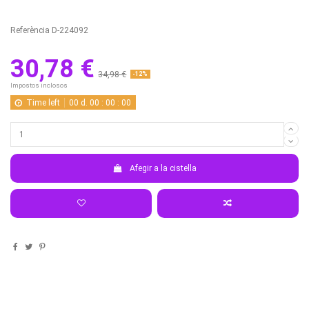
Referència
D-224092
30,78 €
34,98 €
-12%
Impostos inclosos
Time left
00
d.
00
:
00
:
00
Afegir a la cistella