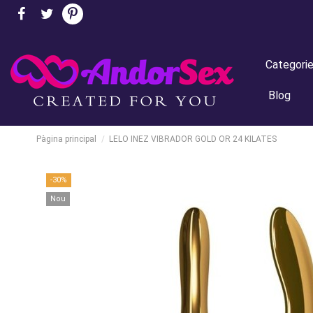
Categori
Blog
Pàgina principal
LELO INEZ VIBRADOR GOLD OR 24 KILATES
-30%
Nou