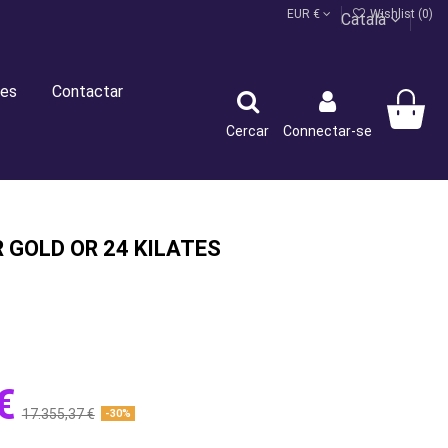
EUR €
Wishlist (
0
)
Català
es
Contactar
Cercar
Connectar-se
R GOLD OR 24 KILATES
€
17.355,37 €
-30%