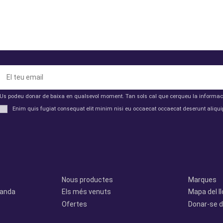
Us podeu donar de baixa en qualsevol moment. Tan sols cal que cerqueu la informació 
Enim quis fugiat consequat elit minim nisi eu occaecat occaecat deserunt aliquip
Productes
Otros
Nous productes
Marques
manda
Els més venuts
Mapa del l
Ofertes
Donar-se d