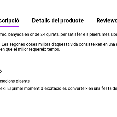
cripció
Detalls del producte
Review
ec, banyada en or de 24 quirats, per satisfer els plaers més sib
.. Les segones coses millors d'aquesta vida consisteixen en una
ben que el millor requereix temps.
ió
ensacions plaents
 sexi. El primer moment d´excitació es converteix en una festa de