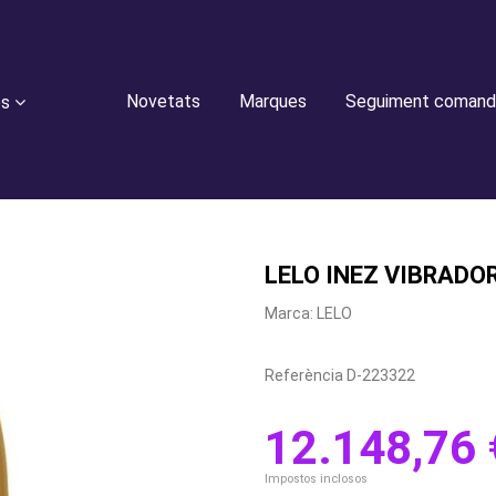
Novetats
Marques
Seguiment comand
es
LELO INEZ VIBRADO
Marca:
LELO
Referència
D-223322
12.148,76 
Impostos inclosos