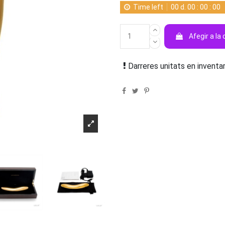
Time left
00
d.
00
:
00
:
00
Afegir a la 
Darreres unitats en inventar