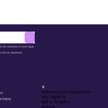
de contacte a l'avís legal.
 nisi ex deserunt.
Contact us
Andorsex Erotic Supermarket
loc
Mon Digital SL
e baixa
NRT L-704895-L
Andorra