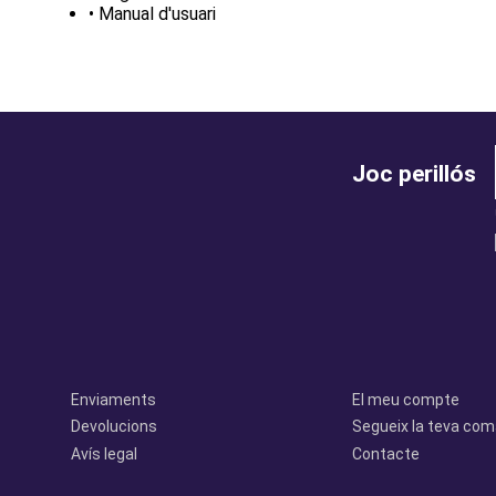
• Manual d'usuari
Joc perillós
legal
perfil
Enviaments
El meu compte
Devolucions
Segueix la teva co
Avís legal
Contacte