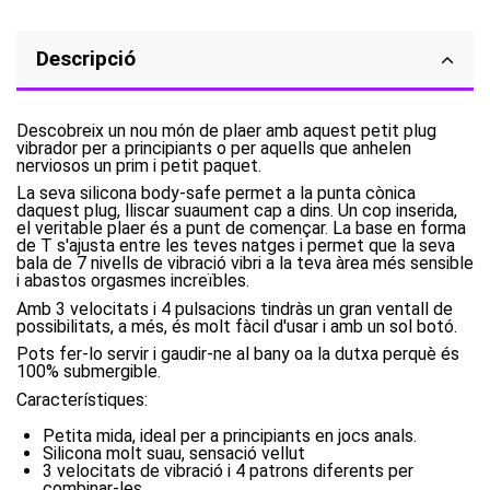
Descripció
Descobreix un nou món de plaer amb aquest petit plug
vibrador per a principiants o per aquells que anhelen
nerviosos un prim i petit paquet.
La seva silicona body-safe permet a la punta cònica
daquest plug, lliscar suaument cap a dins. Un cop inserida,
el veritable plaer és a punt de començar. La base en forma
de T s'ajusta entre les teves natges i permet que la seva
bala de 7 nivells de vibració vibri a la teva àrea més sensible
i abastos orgasmes increïbles.
Amb 3 velocitats i 4 pulsacions tindràs un gran ventall de
possibilitats, a més, és molt fàcil d'usar i amb un sol botó.
Pots fer-lo servir i gaudir-ne al bany oa la dutxa perquè és
100% submergible.
Característiques:
Petita mida, ideal per a principiants en jocs anals.
Silicona molt suau, sensació vellut
3 velocitats de vibració i 4 patrons diferents per
combinar-les.