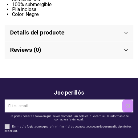
100% submergible
Pila inclosa
Color: Negre
Detalls del producte
Reviews (0)
Joc perillós
Us podeu donar de baixa en qualsevol moment. Tan sols cal que cerqueu la informació de
contacte a l'avís legal.
Enim quis fugiat consequat elit minim nisi eu occaecat occaecat deserunt aliquip nisi ex
deserunt.