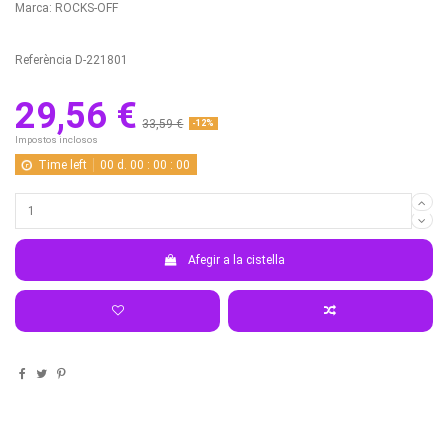
Marca:
ROCKS-OFF
Referència
D-221801
29,56 €
33,59 €
-12%
Impostos inclosos
Time left
00
d.
00
:
00
:
00
Afegir a la cistella