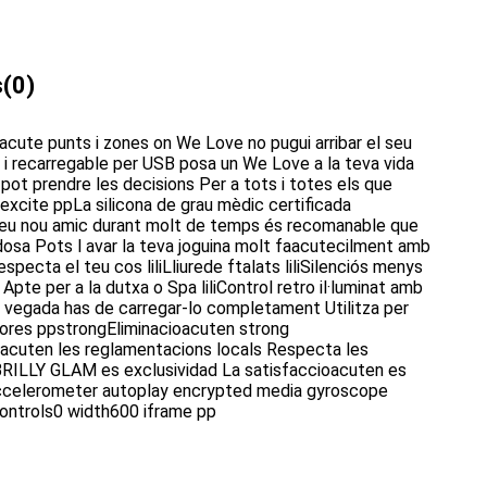
s
(0)
cute punts i zones on We Love no pugui arribar el seu
i recarregable per USB posa un We Love a la teva vida
ot prendre les decisions Per a tots i totes els que
'excite ppLa silicona de grau mèdic certificada
l teu nou amic durant molt de temps és recomanable que
edosa Pots l avar la teva joguina molt faacutecilment amb
ecta el teu cos liliLliurede ftalats liliSilenciós menys
Apte per a la dutxa o Spa liliControl retro il·luminat amb
 vegada has de carregar-lo completament Utilitza per
 hores ppstrongEliminacioacuten strong
guacuten les reglamentacions locals Respecta les
BRILLY GLAM es exclusividad La satisfaccioacuten es
owaccelerometer autoplay encrypted media gyroscope
ontrols0 width600 iframe pp