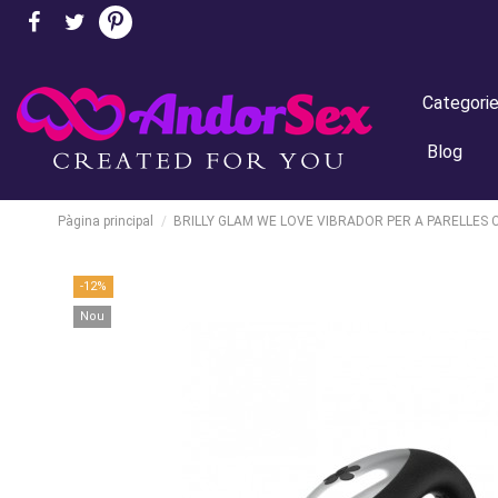
Categori
Blog
Pàgina principal
BRILLY GLAM WE LOVE VIBRADOR PER A PARELLE
-12%
Nou