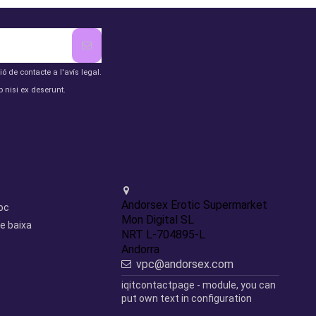
de contacte a l'avís legal.
 nisi ex deserunt.
Contact us
Andorsex Erotic Supermarket
loc
Mon Digital SL
e baixa
NRT L-704895-L
Andorra
vpc@andorsex.com
iqitcontactpage - module, you can
put own text in configuration