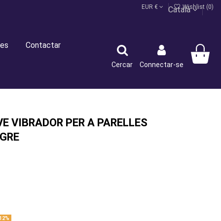
EUR €
Wishlist (
0
)
Català
es
Contactar
Cercar
Connectar-se
VE VIBRADOR PER A PARELLES
GRE
12%