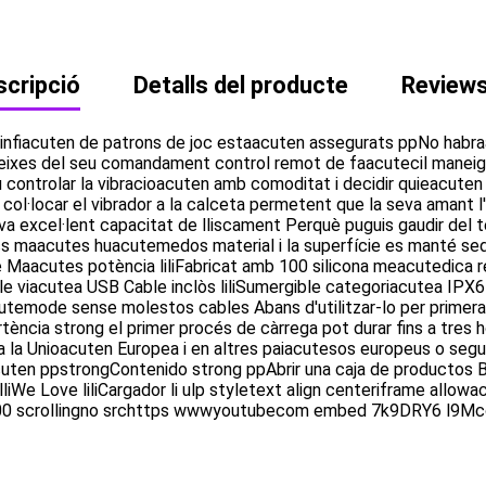
cripció
Detalls del producte
Review
infiacuten de patrons de joc estaacuten assegurats ppNo habraa
veixes del seu comandament control remot de faacutecil maneig 
ntrolar la vibracioacuten amb comoditat i decidir quieacuten p
col·locar el vibrador a la calceta permetent que la seva amant l
eva excel·lent capacitat de lliscament Perquè puguis gaudir de
 jocs maacutes huacutemedos material i la superfície es manté s
 Maacutes potència liliFabricat amb 100 silicona meacutedica resp
ble viacutea USB Cable inclòs liliSumergible categoriacutea IPX6 
utemode sense molestos cables Abans d'utilitzar-lo per primera
ència strong el primer procés de càrrega pot durar fins a tres
 a la Unioacuten Europea i en altres paiacutesos europeus o se
cuten ppstrongContenido strong ppAbrir una caja de productos 
lliWe Love liliCargador li ulp styletext align centeriframe all
ht300 scrollingno srchttps wwwyoutubecom embed 7k9DRY6 l9Mc