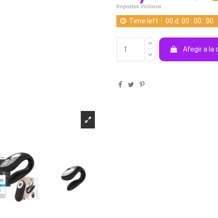
Impostos inclosos
Time left
00
d.
00
:
00
:
00
Afegir a la 