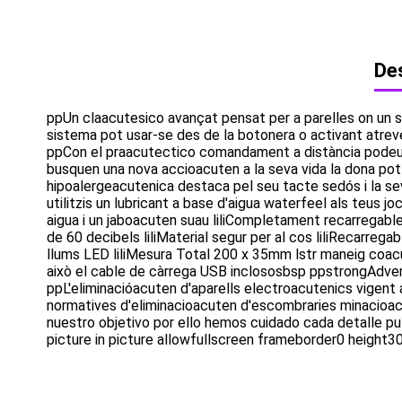
Des
ppUn claacutesico avançat pensat per a parelles on un s
sistema pot usar-se des de la botonera o activant atre
ppCon el praacutectico comandament a distància podeu co
busquen una nova accioacuten a la seva vida la dona pot 
hipoalergeacutenica destaca pel seu tacte sedós i la s
utilitzis un lubricant a base d'aigua waterfeel als teus
aigua i un jaboacuten suau liliCompletament recarregable
de 60 decibels liliMaterial segur per al cos liliRecarrega
llums LED liliMesura Total 200 x 35mm lstr maneig coac
això el cable de càrrega USB inclososbsp ppstrongAdvert
ppL'eliminacióacuten d'aparells electroacutenics vigent
normatives d'eliminacioacuten d'escombraries minacioa
nuestro objetivo por ello hemos cuidado cada detalle pu
picture in picture allowfullscreen frameborder0 heig