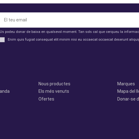
Us podeu donar de baixa en qualsevol moment. Tan sols cal que cerqueu la informació 
Enim quis fugiat consequat elit minim nisi eu occaecat occaecat deserunt aliquip
Productes
Otros
Nous productes
Marques
manda
Els més venuts
Mapa del l
Ofertes
Donar-se d