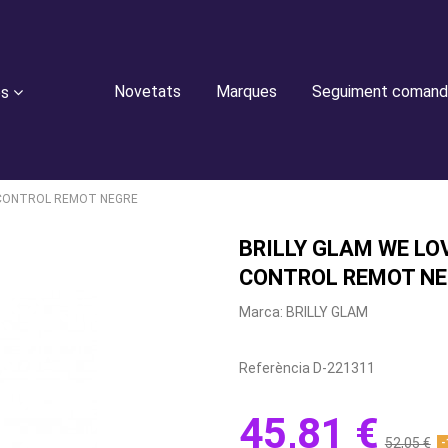
Novetats
Marques
Seguiment comand
es
S CONTROL REMOT NEGRE
BRILLY GLAM WE LO
CONTROL REMOT NE
Marca:
BRILLY GLAM
Referència
D-221311
45,81 €
52,05 €
-