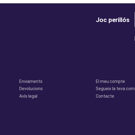
Joc perillós
legal
perfil
Enviaments
El meu compte
Devolucions
Segueix la teva co
Avís legal
Contacte