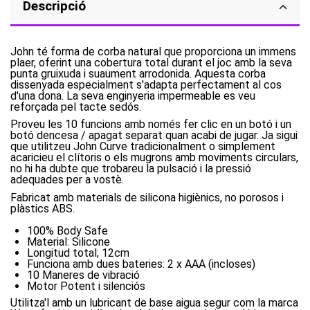
Descripció
John té forma de corba natural que proporciona un immens
plaer, oferint una cobertura total durant el joc amb la seva
punta gruixuda i suaument arrodonida. Aquesta corba
dissenyada especialment s'adapta perfectament al cos
d'una dona. La seva enginyeria impermeable es veu
reforçada pel tacte sedós.
Proveu les 10 funcions amb només fer clic en un botó i un
botó dencesa / apagat separat quan acabi de jugar. Ja sigui
que utilitzeu John Curve tradicionalment o simplement
acaricieu el clítoris o els mugrons amb moviments circulars,
no hi ha dubte que trobareu la pulsació i la pressió
adequades per a vostè.
Fabricat amb materials de silicona higiènics, no porosos i
plàstics ABS.
100% Body Safe
Material: Silicone
Longitud total; 12cm
Funciona amb dues bateries: 2 x AAA (incloses)
10 Maneres de vibració
Motor Potent i silenciós
Utilitza'l amb un lubricant de base aigua segur com la marca