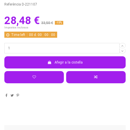
Referència
D-221107
28,48 €
33,50 €
-15%
Impostos inclosos
Time left
00
d.
00
:
00
:
00
Afegir a la cistella