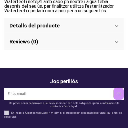
Waterfeel i neteja'l amb sabó ph neutre i aigua tèbia
després del seu ús, per finalitzar utilitza l'esterilitzador
Waterfeel i quedarà com a nou per a un següent ús.
Detalls del producte
Reviews (0)
Joc perillós
Us podeu donar de baixa en qualsevol moment. Tan sols cal que cerqueu la informació de
contacte a l'avís legal.
Enim quis fugiat consequat elit minim nisi eu occaecat occaecat deserunt aliquip nisi ex
deserunt.